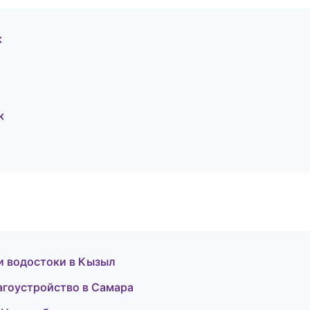
к
к
 и водостоки в Кызыл
агоустройство в Самара