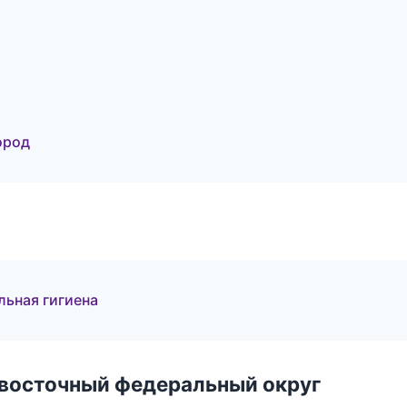
ород
льная гигиена
евосточный федеральный округ