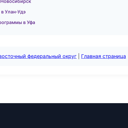
 в Новосибирск
 в Улан-Удэ
программы в Уфа
евосточный федеральный округ
|
Главная страница