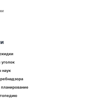
ми
ми
скидки
 уголок
ы наук
требнадзора
 планирование
ортопедию