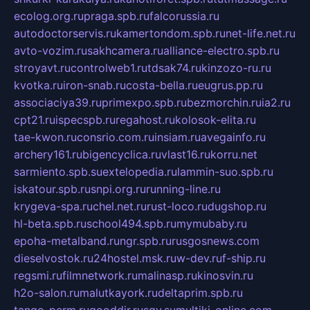
ecolog.org.ru
praga.spb.ru
falcorussia.ru
autodoctorservis.ru
kamertondom.spb.ru
net-life.net.ru
avto-vozim.ru
sakhcamera.ru
alliance-electro.spb.ru
stroyavt.ru
controlweb1.ru
tdsak74.ru
kinzozo-ru.ru
kvotka.ru
iron-snab.ru
costa-bella.ru
eugrus.pp.ru
associaciya39.ru
primexpo.spb.ru
bezmorchin.ru
ia2.ru
cpt21.ru
ispecspb.ru
regahost.ru
kolosok-elita.ru
tae-kwon.ru
consrio.com.ru
insiam.ru
avegainfo.ru
archery161.ru
bigencyclica.ru
vlast16.ru
korru.net
sarmiento.spb.su
extelopedia.ru
lammin-suo.spb.ru
iskatour.spb.ru
snpi.org.ru
running-line.ru
krygeva-spa.ru
chel.net.ru
rust-loco.ru
dugshop.ru
hl-beta.spb.ru
school494.spb.ru
mymubaby.ru
epoha-metalband.ru
ngr.spb.ru
rusgosnews.com
dieselvostok.ru
24hostel.msk.ru
w-dev.ru
f-ship.ru
regsmi.ru
filmnetwork.ru
malinasp.ru
kinosvin.ru
h2o-salon.ru
malutkayork.ru
deltaprim.spb.ru