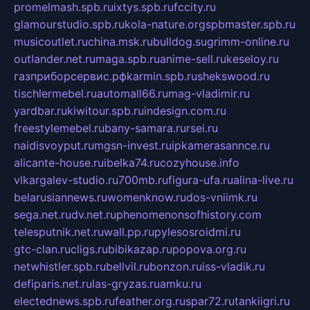
promelmash.spb.ru
ixtys.spb.ru
fccity.ru
glamourstudio.spb.ru
kola-nature.org
spbmaster.spb.ru
musicoutlet.ru
china.msk.ru
bulldog.su
grimm-online.ru
outlander.net.ru
maga.spb.ru
anime-sell.ru
keseloy.ru
газприборсервис.рф
karmin.spb.ru
shekswood.ru
tischlermebel.ru
automall66.ru
mag-vladimir.ru
yardbar.ru
kiwitour.spb.ru
indesign.com.ru
freestylemebel.ru
bany-samara.ru
rsei.ru
naidisvoyput.ru
mgsn-invest.ru
ipkamerasannce.ru
alicante-house.ru
ibelka74.ru
cozyhouse.info
vlkargalev-studio.ru
700mb.ru
figura-ufa.ru
alina-live.ru
belarusiannews.ru
womenknow.ru
dos-vniimk.ru
sega.net.ru
dv.net.ru
phenomenonsofhistory.com
telesputnik.net.ru
wall.pp.ru
pylesosroidmi.ru
gtc-clan.ru
cligs.ru
bibikazap.ru
popova.org.ru
netwhistler.spb.ru
bellvil.ru
bonzon.ru
iss-vladik.ru
defiparis.net.ru
las-gryzas.ru
amku.ru
electednews.spb.ru
feather.org.ru
spar72.ru
tankiigri.ru