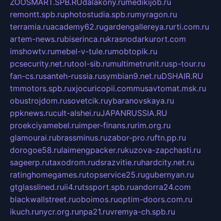
ZOOSMART.SPB.RU
dalakony.ru
medikijob.ru
remontt.spb.ru
photostudia.spb.ru
myragon.ru
terramia.ru
academy62.ru
gardengallereya.ru
rti.com.ru
artem-news.ru
biserinca.ru
krasnodarkurort.com
imshowtv.ru
mebel-v-tule.ru
mobtopik.ru
pcsecurity.net.ru
tool-sib.ru
multimetrunit.ru
sp-tour.ru
fan-cs.ru
santeh-russia.ru
symbian9.net.ru
DSHAIR.RU
tmmotors.spb.ru
xjocuricopii.com
musavtomat.msk.ru
obustrojdom.ru
sovetcik.ru
ybaranovskaya.ru
ppknews.ru
cult-alshei.ru
JAPANRUSSIA.RU
proekciyamebel.ru
imper-finans.ru
rim.org.ru
glamourai.ru
brassminus.ru
zabor-pro.ru
ftn.pp.ru
dorogoe58.ru
laimengpacker.ru
kuzova-zapchasti.ru
sageerp.ru
taxodrom.ru
dsrazvitie.ru
hardcity.net.ru
ratinghomegames.ru
topservice25.ru
gubernyan.ru
gtglasslined.ru
ii4.ru
tssport.spb.ru
andorra24.com
blackwallstreet.ru
oboimos.ru
optim-doors.com.ru
ikuch.ru
nycr.org.ru
npa21.ru
vremya-ch.spb.ru