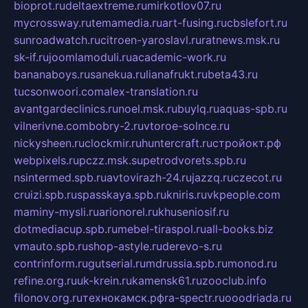
bioprot.ru
deltaextreme.ru
mirkotlov07.ru
mycrossway.ru
temamedia.ru
art-fusing.ru
cbslefort.ru
sunroadwatch.ru
citroen-yaroslavl.ru
ratnews.msk.ru
sk-if.ru
joomlamoduli.ru
academic-work.ru
bananaboys.ru
sanekua.ru
lianafrukt.ru
beta43.ru
tucsonwoori.com
alex-translation.ru
avantgardeclinics.ru
noel.msk.ru
buylq.ru
aquas-spb.ru
vilnerivne.com
bobry-2.ru
vtoroe-solnce.ru
nickysheen.ru
clockmir.ru
huntercraft.ru
стройокт.рф
webpixels.ru
pczz.msk.su
petrodvorets.spb.ru
nsintermed.spb.ru
avtovirazh-24.ru
jazzq.ru
czecot.ru
cruizi.spb.ru
spasskaya.spb.ru
kniris.ru
vkpeople.com
maminy-mysli.ru
arionorel.ru
khuseniosif.ru
dotmediacup.spb.ru
mebel-tiraspol.ru
all-books.biz
vmauto.spb.ru
shop-astyle.ru
derevo-s.ru
contrinform.ru
gutserial.ru
mdrussia.spb.ru
monod.ru
refine.org.ru
uk-krein.ru
kamensk61.ru
zooclub.info
filonov.org.ru
технокамск.рф
ra-spectr.ru
ooodriada.ru