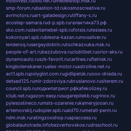
mobilvest.ru
bbd.net.ru
mebelshop.msk.ru
smp-forum.ru
bastion-td.ru
kosmoscreative.ru
avrmotors.ru
art-galadesign.ru
tiffany-c.ru
ecostep-samara.ru
d-p.spb.ru
галактика73.рф
sko.com.ru
davitamebel-spb.ru
fotsis.ru
tesiaes.ru
kokoroyari.spb.ru
blesna-kazan.ru
mossilver.ru
lenderoq.ru
sergeydobrin.ru
tochkazvuka.msk.ru
people-of-art.ru
bezzubova.ru
clubtibet.ru
orior-aks.ru
dynamoauto.ru
szk-favorit.ru
carlines.ru
flatnsk.ru
kingbolenskaner.ru
alex-motor.ru
astroline.net.ru
act1.spb.ru
polyglot.com.ru
gidlipetsk.ru
ooo-driada.ru
detsad125.ru
mir-zdoroviya.ru
bruslanovo.ru
siterem.ru
council.spb.ru
лодкипатриот.рф
kafekolizey.ru
iclub.net.ru
gazon-easy.ru
sugarepilekb.ru
grinox.ru
pylesostineco.ru
msts-ozarenie.ru
kameryjooan.ru
artemovskij.ru
dopler.spb.ru
aid70.ru
metall-perm.ru
ndm.msk.ru
ratingzooshop.ru
apiaccess.ru
globalautotrade.info
bezverhovskoe.ru
drsschool.ru