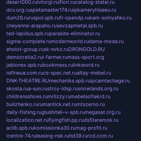
desert000.ru
ivtorgi.ru
ifiori.ru
catalog-statei.ru
dcv.org.ru
spetsmaster174.ru
ipkameryhiseeu.ru
dum26.ru
ruspol.spb.ru
fr-opendp.ru
kam-solnyshko.ru
cheyenne-arapaho.ru
sevzapmetal.spb.ru
ted-lapidus.spb.ru
parasite-eliminator.ru
sigma-complete.ru
modernworld.ru
dama-moda.ru
eholot-group.ru
sk-nvkz.ru
DRONGOLD.RU
democratia2.ru
i-farmer.ru
mass-sport.org
jablonex.spb.ru
bookmess.ru
linkword.ru
refineua.com.ru
cs-spec.net.ru
altay-mebel.ru
DNK-THEATRE.RU
mechaniks.spb.ru
ipcamtechage.ru
skosta.ru
a-sun.ru
stroy-ldsp.ru
snowlands.org.ru
childrensshoes.ru
mrlizzy.ru
mebelsofiakrd.ru
bulizhenko.ru
rumantick.net.ru
mtszerno.ru
daily-fishing.ru
glushiteli-v-spb.ru
megasat.org.ru
localization.net.ru
flyingfish.pp.ru
ds5teremok.ru
aclib.spb.ru
komissionka30.ru
mag-profit.ru
icentre-74.ru
leasing-nsk.ru
hd39.ru
rcd.com.ru