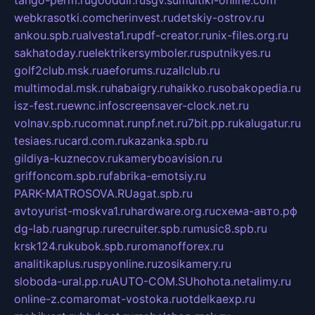
tango-perm.ru
gooddir.ru
sgv.su
multiki-online.com
webkrasotki.com
cherinvest.ru
detskiy-ostrov.ru
ankou.spb.ru
alvesta1.ru
pdf-creator.ru
nix-files.org.ru
sakhatoday.ru
elektrikersymboler.ru
sputnikyes.ru
golf2club.msk.ru
aeforums.ru
zallclub.ru
multimodal.msk.ru
habaigry.ru
haikko.ru
sobakopedia.ru
isz-fest.ru
ewnc.info
screensaver-clock.net.ru
volnav.spb.ru
comnat.ru
npf.net.ru
7bit.pp.ru
kalugatur.ru
tesiaes.ru
card.com.ru
kazanka.spb.ru
gildiya-kuznecov.ru
kameryboavision.ru
griffoncom.spb.ru
fabrika-emotsiy.ru
PARK-MATROSOVA.RU
agat.spb.ru
avtoyurist-moskva1.ru
hardware.org.ru
схема-авто.рф
dg-lab.ru
angrup.ru
recruiter.spb.ru
music8.spb.ru
krsk124.ru
kubok.spb.ru
romanofforex.ru
analitikaplus.ru
spyonline.ru
zosikamery.ru
sloboda-ural.pp.ru
AUTO-COM.SU
hohota.net
alimy.ru
online-z.com
aromat-vostoka.ru
otdelkaexp.ru