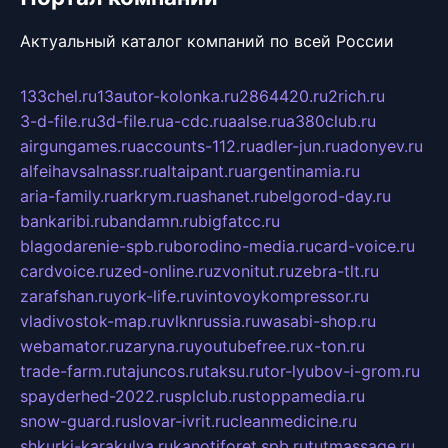
Актуальный каталог компаний по всей России
133chel.ru
13autor-kolonka.ru
2864420.ru
2rich.ru
3-d-file.ru
3d-file.ru
a-cdc.ru
aalse.ru
a380club.ru
airgungames.ru
accounts-112.ru
adler-jun.ru
adonyev.ru
alfeihavsalnassr.ru
altaipant.ru
argentinamia.ru
aria-family.ru
arkrym.ru
ashanet.ru
belgorod-day.ru
bankaribi.ru
bandamn.ru
bigfatcc.ru
blagodarenie-spb.ru
borodino-media.ru
card-voice.ru
cardvoice.ru
zed-online.ru
zvonitut.ru
zebra-tlt.ru
zarafshan.ru
york-life.ru
vintovoykompressor.ru
vladivostok-map.ru
vlknrussia.ru
wasabi-shop.ru
webamator.ru
zaryna.ru
youtubefree.ru
x-ton.ru
trade-farm.ru
tajuncos.ru
taksu.ru
tor-lyubov-i-grom.ru
spayderhed-2022.ru
splclub.ru
stoppamedia.ru
snow-guard.ru
slovar-ivrit.ru
cleanmedicine.ru
shkurki-karakulya.ru
kanotiforet.spb.ru
tutmassage.ru