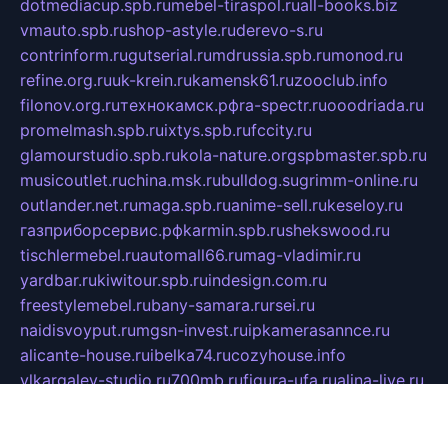
dotmediacup.spb.ru
mebel-tiraspol.ru
all-books.biz
vmauto.spb.ru
shop-astyle.ru
derevo-s.ru
contrinform.ru
gutserial.ru
mdrussia.spb.ru
monod.ru
refine.org.ru
uk-krein.ru
kamensk61.ru
zooclub.info
filonov.org.ru
технокамск.рф
ra-spectr.ru
ooodriada.ru
promelmash.spb.ru
ixtys.spb.ru
fccity.ru
glamourstudio.spb.ru
kola-nature.org
spbmaster.spb.ru
musicoutlet.ru
china.msk.ru
bulldog.su
grimm-online.ru
outlander.net.ru
maga.spb.ru
anime-sell.ru
keseloy.ru
газприборсервис.рф
karmin.spb.ru
shekswood.ru
tischlermebel.ru
automall66.ru
mag-vladimir.ru
yardbar.ru
kiwitour.spb.ru
indesign.com.ru
freestylemebel.ru
bany-samara.ru
rsei.ru
naidisvoyput.ru
mgsn-invest.ru
ipkamerasannce.ru
alicante-house.ru
ibelka74.ru
cozyhouse.info
vlkargalev-studio.ru
700mb.ru
figura-ufa.ru
alina-live.ru
belarusiannews.ru
womenknow.ru
dos-vniimk.ru
sega.net.ru
dv.net.ru
phenomenonsofhistory.com