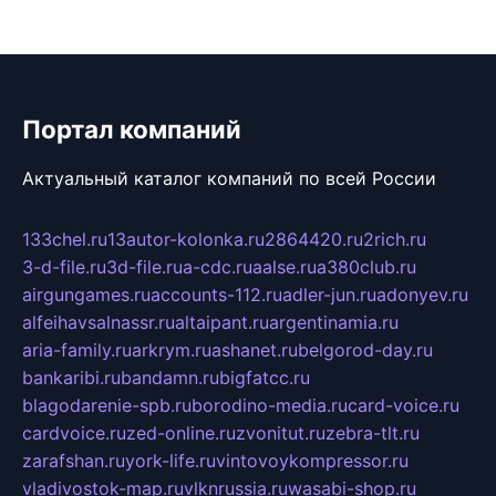
Портал компаний
Актуальный каталог компаний по всей России
133chel.ru
13autor-kolonka.ru
2864420.ru
2rich.ru
3-d-file.ru
3d-file.ru
a-cdc.ru
aalse.ru
a380club.ru
airgungames.ru
accounts-112.ru
adler-jun.ru
adonyev.ru
alfeihavsalnassr.ru
altaipant.ru
argentinamia.ru
aria-family.ru
arkrym.ru
ashanet.ru
belgorod-day.ru
bankaribi.ru
bandamn.ru
bigfatcc.ru
blagodarenie-spb.ru
borodino-media.ru
card-voice.ru
cardvoice.ru
zed-online.ru
zvonitut.ru
zebra-tlt.ru
zarafshan.ru
york-life.ru
vintovoykompressor.ru
vladivostok-map.ru
vlknrussia.ru
wasabi-shop.ru