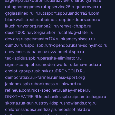
sageerp.ru
taxodrom.ru
dsrazvitie.ru
hardcity.net.ru
ratinghomegames.ru
topservice25.ru
gubernyan.ru
gtglasslined.ru
ii4.ru
tssport.spb.ru
andorra24.com
blackwallstreet.ru
oboimos.ru
optim-doors.com.ru
ikuch.ru
nycr.org.ru
npa21.ru
vremya-ch.spb.ru
desert000.ru
ivtorgi.ru
ifiori.ru
catalog-statei.ru
dcv.org.ru
spetsmaster174.ru
ipkameryhiseeu.ru
dum26.ru
ruspol.spb.ru
fr-opendp.ru
kam-solnyshko.ru
cheyenne-arapaho.ru
sevzapmetal.spb.ru
ted-lapidus.spb.ru
parasite-eliminator.ru
sigma-complete.ru
modernworld.ru
dama-moda.ru
eholot-group.ru
sk-nvkz.ru
DRONGOLD.RU
democratia2.ru
i-farmer.ru
mass-sport.org
jablonex.spb.ru
bookmess.ru
linkword.ru
refineua.com.ru
cs-spec.net.ru
altay-mebel.ru
DNK-THEATRE.RU
mechaniks.spb.ru
ipcamtechage.ru
skosta.ru
a-sun.ru
stroy-ldsp.ru
snowlands.org.ru
childrensshoes.ru
mrlizzy.ru
mebelsofiakrd.ru