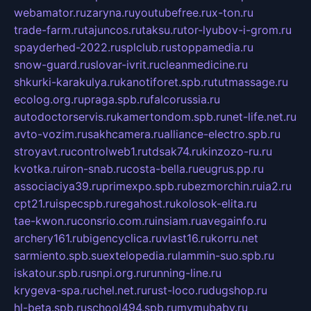
webamator.ru
zaryna.ru
youtubefree.ru
x-ton.ru
trade-farm.ru
tajuncos.ru
taksu.ru
tor-lyubov-i-grom.ru
spayderhed-2022.ru
splclub.ru
stoppamedia.ru
snow-guard.ru
slovar-ivrit.ru
cleanmedicine.ru
shkurki-karakulya.ru
kanotiforet.spb.ru
tutmassage.ru
ecolog.org.ru
praga.spb.ru
falcorussia.ru
autodoctorservis.ru
kamertondom.spb.ru
net-life.net.ru
avto-vozim.ru
sakhcamera.ru
alliance-electro.spb.ru
stroyavt.ru
controlweb1.ru
tdsak74.ru
kinzozo-ru.ru
kvotka.ru
iron-snab.ru
costa-bella.ru
eugrus.pp.ru
associaciya39.ru
primexpo.spb.ru
bezmorchin.ru
ia2.ru
cpt21.ru
ispecspb.ru
regahost.ru
kolosok-elita.ru
tae-kwon.ru
consrio.com.ru
insiam.ru
avegainfo.ru
archery161.ru
bigencyclica.ru
vlast16.ru
korru.net
sarmiento.spb.su
extelopedia.ru
lammin-suo.spb.ru
iskatour.spb.ru
snpi.org.ru
running-line.ru
krygeva-spa.ru
chel.net.ru
rust-loco.ru
dugshop.ru
hl-beta.spb.ru
school494.spb.ru
mymubaby.ru