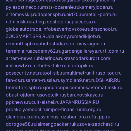
pylesostineco.ru
msts-ozarenie.ru
kameryjooan.ru
artemovskij.ru
dopler.spb.ru
aid70.ru
metall-perm.ru
ndm.msk.ru
ratingzooshop.ru
apiaccess.ru
globalautotrade.info
bezverhovskoe.ru
drsschool.ru
ZOOSMART.SPB.RU
dalakony.ru
medikijob.ru
remontt.spb.ru
photostudia.spb.ru
myragon.ru
terramia.ru
academy62.ru
gardengallereya.ru
rti.com.ru
artem-news.ru
biserinca.ru
krasnodarkurort.com
imshowtv.ru
mebel-v-tule.ru
mobtopik.ru
pcsecurity.net.ru
tool-sib.ru
multimetrunit.ru
sp-tour.ru
fan-cs.ru
santeh-russia.ru
symbian9.net.ru
DSHAIR.RU
tmmotors.spb.ru
xjocuricopii.com
musavtomat.msk.ru
obustrojdom.ru
sovetcik.ru
ybaranovskaya.ru
ppknews.ru
cult-alshei.ru
JAPANRUSSIA.RU
proekciyamebel.ru
imper-finans.ru
rim.org.ru
glamourai.ru
brassminus.ru
zabor-pro.ru
ftn.pp.ru
dorogoe58.ru
laimengpacker.ru
kuzova-zapchasti.ru