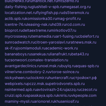
bulizhenko.ru
rumantick.net.ru
mtszerno.ru
daily-fishing.ru
glushiteli-v-spb.ru
megasat.org.ru
localization.net.ru
flyingfish.pp.ru
ds5teremok.ru
aclib.spb.ru
komissionka30.ru
mag-profit.ru
icentre-74.ru
leasing-nsk.ru
hd39.ru
rcd.com.ru
bioprot.ru
deltaextreme.ru
mirkotlov07.ru
mycrossway.ru
temamedia.ru
art-fusing.ru
cbslefort.ru
sunroadwatch.ru
citroen-yaroslavl.ru
ratnews.msk.ru
sk-if.ru
joomlamoduli.ru
academic-work.ru
bananaboys.ru
sanekua.ru
lianafrukt.ru
beta43.ru
tucsonwoori.com
alex-translation.ru
avantgardeclinics.ru
noel.msk.ru
buylq.ru
aquas-spb.ru
vilnerivne.com
bobry-2.ru
vtoroe-solnce.ru
nickysheen.ru
clockmir.ru
huntercraft.ru
стройокт.рф
webpixels.ru
pczz.msk.su
petrodvorets.spb.ru
nsintermed.spb.ru
avtovirazh-24.ru
jazzq.ru
czecot.ru
cruizi.spb.ru
spasskaya.spb.ru
kniris.ru
vkpeople.com
maminy-mysli.ru
arionorel.ru
khuseniosif.ru