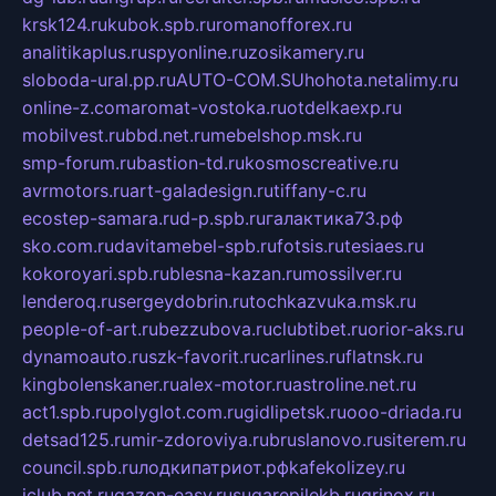
krsk124.ru
kubok.spb.ru
romanofforex.ru
analitikaplus.ru
spyonline.ru
zosikamery.ru
sloboda-ural.pp.ru
AUTO-COM.SU
hohota.net
alimy.ru
online-z.com
aromat-vostoka.ru
otdelkaexp.ru
mobilvest.ru
bbd.net.ru
mebelshop.msk.ru
smp-forum.ru
bastion-td.ru
kosmoscreative.ru
avrmotors.ru
art-galadesign.ru
tiffany-c.ru
ecostep-samara.ru
d-p.spb.ru
галактика73.рф
sko.com.ru
davitamebel-spb.ru
fotsis.ru
tesiaes.ru
kokoroyari.spb.ru
blesna-kazan.ru
mossilver.ru
lenderoq.ru
sergeydobrin.ru
tochkazvuka.msk.ru
people-of-art.ru
bezzubova.ru
clubtibet.ru
orior-aks.ru
dynamoauto.ru
szk-favorit.ru
carlines.ru
flatnsk.ru
kingbolenskaner.ru
alex-motor.ru
astroline.net.ru
act1.spb.ru
polyglot.com.ru
gidlipetsk.ru
ooo-driada.ru
detsad125.ru
mir-zdoroviya.ru
bruslanovo.ru
siterem.ru
council.spb.ru
лодкипатриот.рф
kafekolizey.ru
iclub.net.ru
gazon-easy.ru
sugarepilekb.ru
grinox.ru