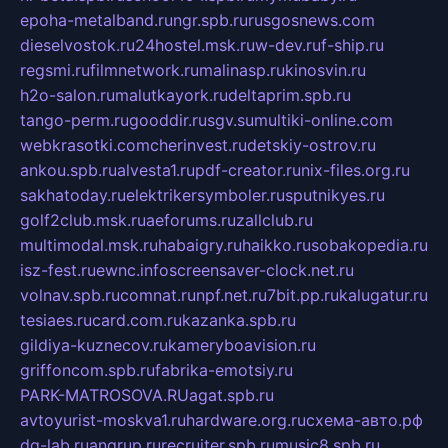
epoha-metalband.ru
ngr.spb.ru
rusgosnews.com
dieselvostok.ru
24hostel.msk.ru
w-dev.ru
f-ship.ru
regsmi.ru
filmnetwork.ru
malinasp.ru
kinosvin.ru
h2o-salon.ru
malutkayork.ru
deltaprim.spb.ru
tango-perm.ru
gooddir.ru
sgv.su
multiki-online.com
webkrasotki.com
cherinvest.ru
detskiy-ostrov.ru
ankou.spb.ru
alvesta1.ru
pdf-creator.ru
nix-files.org.ru
sakhatoday.ru
elektrikersymboler.ru
sputnikyes.ru
golf2club.msk.ru
aeforums.ru
zallclub.ru
multimodal.msk.ru
habaigry.ru
haikko.ru
sobakopedia.ru
isz-fest.ru
ewnc.info
screensaver-clock.net.ru
volnav.spb.ru
comnat.ru
npf.net.ru
7bit.pp.ru
kalugatur.ru
tesiaes.ru
card.com.ru
kazanka.spb.ru
gildiya-kuznecov.ru
kameryboavision.ru
griffoncom.spb.ru
fabrika-emotsiy.ru
PARK-MATROSOVA.RU
agat.spb.ru
avtoyurist-moskva1.ru
hardware.org.ru
схема-авто.рф
dg-lab.ru
angrup.ru
recruiter.spb.ru
music8.spb.ru