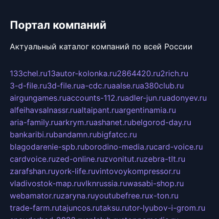
Портал компаний
Актуальный каталог компаний по всей России
133chel.ru
13autor-kolonka.ru
2864420.ru
2rich.ru
3-d-file.ru
3d-file.ru
a-cdc.ru
aalse.ru
a380club.ru
airgungames.ru
accounts-112.ru
adler-jun.ru
adonyev.ru
alfeihavsalnassr.ru
altaipant.ru
argentinamia.ru
aria-family.ru
arkrym.ru
ashanet.ru
belgorod-day.ru
bankaribi.ru
bandamn.ru
bigfatcc.ru
blagodarenie-spb.ru
borodino-media.ru
card-voice.ru
cardvoice.ru
zed-online.ru
zvonitut.ru
zebra-tlt.ru
zarafshan.ru
york-life.ru
vintovoykompressor.ru
vladivostok-map.ru
vlknrussia.ru
wasabi-shop.ru
webamator.ru
zaryna.ru
youtubefree.ru
x-ton.ru
trade-farm.ru
tajuncos.ru
taksu.ru
tor-lyubov-i-grom.ru