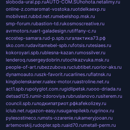
sloboda-ural.pp.ru
AUTO-COM.SU
hohota.net
alimy.ru
online-z.com
aromat-vostoka.ru
otdelkaexp.ru
mobilvest.ru
bbd.net.ru
mebelshop.msk.ru
smp-forum.ru
bastion-td.ru
kosmoscreative.ru
avrmotors.ru
art-galadesign.ru
tiffany-c.ru
ecostep-samara.ru
d-p.spb.ru
галактика73.рф
sko.com.ru
davitamebel-spb.ru
fotsis.ru
tesiaes.ru
kokoroyari.spb.ru
blesna-kazan.ru
mossilver.ru
lenderoq.ru
sergeydobrin.ru
tochkazvuka.msk.ru
people-of-art.ru
bezzubova.ru
clubtibet.ru
orior-aks.ru
dynamoauto.ru
szk-favorit.ru
carlines.ru
flatnsk.ru
kingbolenskaner.ru
alex-motor.ru
astroline.net.ru
act1.spb.ru
polyglot.com.ru
gidlipetsk.ru
ooo-driada.ru
detsad125.ru
mir-zdoroviya.ru
bruslanovo.ru
siterem.ru
council.spb.ru
лодкипатриот.рф
kafekolizey.ru
iclub.net.ru
gazon-easy.ru
sugarepilekb.ru
grinox.ru
pylesostineco.ru
msts-ozarenie.ru
kameryjooan.ru
artemovskij.ru
dopler.spb.ru
aid70.ru
metall-perm.ru