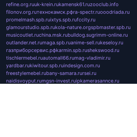
refine.org.ru
uk-krein.ru
kamensk61.ru
zooclub.info
filonov.org.ru
технокамск.рф
ra-spectr.ru
ooodriada.ru
promelmash.spb.ru
ixtys.spb.ru
fccity.ru
glamourstudio.spb.ru
kola-nature.org
spbmaster.spb.ru
musicoutlet.ru
china.msk.ru
bulldog.su
grimm-online.ru
outlander.net.ru
maga.spb.ru
anime-sell.ru
keseloy.ru
газприборсервис.рф
karmin.spb.ru
shekswood.ru
tischlermebel.ru
automall66.ru
mag-vladimir.ru
yardbar.ru
kiwitour.spb.ru
indesign.com.ru
freestylemebel.ru
bany-samara.ru
rsei.ru
naidisvoyput.ru
mgsn-invest.ru
ipkamerasannce.ru
alicante-house.ru
ibelka74.ru
cozyhouse.info
vlkargalev-studio.ru
700mb.ru
figura-ufa.ru
alina-live.ru
belarusiannews.ru
womenknow.ru
dos-vniimk.ru
sega.net.ru
dv.net.ru
phenomenonsofhistory.com
telesputnik.net.ru
wall.pp.ru
pylesosroidmi.ru
gtc-clan.ru
cligs.ru
bibikazap.ru
popova.org.ru
netwhistler.spb.ru
bellvil.ru
bonzon.ru
iss-vladik.ru