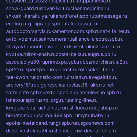
spayderhed-2022.ru
splclub.ru
stoppamedia.ru
snow-guard.ru
slovar-ivrit.ru
cleanmedicine.ru
shkurki-karakulya.ru
kanotiforet.spb.ru
tutmassage.ru
ecolog.org.ru
praga.spb.ru
falcorussia.ru
autodoctorservis.ru
kamertondom.spb.ru
net-life.net.ru
avto-vozim.ru
sakhcamera.ru
alliance-electro.spb.ru
stroyavt.ru
controlweb1.ru
tdsak74.ru
kinzozo-ru.ru
kvotka.ru
iron-snab.ru
costa-bella.ru
eugrus.pp.ru
associaciya39.ru
primexpo.spb.ru
bezmorchin.ru
ia2.ru
cpt21.ru
ispecspb.ru
regahost.ru
kolosok-elita.ru
tae-kwon.ru
consrio.com.ru
insiam.ru
avegainfo.ru
archery161.ru
bigencyclica.ru
vlast16.ru
korru.net
sarmiento.spb.su
extelopedia.ru
lammin-suo.spb.ru
iskatour.spb.ru
snpi.org.ru
running-line.ru
krygeva-spa.ru
chel.net.ru
rust-loco.ru
dugshop.ru
hl-beta.spb.ru
school494.spb.ru
mymubaby.ru
epoha-metalband.ru
ngr.spb.ru
rusgosnews.com
dieselvostok.ru
24hostel.msk.ru
w-dev.ru
f-ship.ru