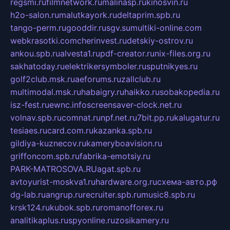
regsmi.ru
filmnetwork.ru
malinasp.ru
kinosvin.ru
h2o-salon.ru
malutkayork.ru
deltaprim.spb.ru
tango-perm.ru
gooddir.ru
sgv.su
multiki-online.com
webkrasotki.com
cherinvest.ru
detskiy-ostrov.ru
ankou.spb.ru
alvesta1.ru
pdf-creator.ru
nix-files.org.ru
sakhatoday.ru
elektrikersymboler.ru
sputnikyes.ru
golf2club.msk.ru
aeforums.ru
zallclub.ru
multimodal.msk.ru
habaigry.ru
haikko.ru
sobakopedia.ru
isz-fest.ru
ewnc.info
screensaver-clock.net.ru
volnav.spb.ru
comnat.ru
npf.net.ru
7bit.pp.ru
kalugatur.ru
tesiaes.ru
card.com.ru
kazanka.spb.ru
gildiya-kuznecov.ru
kameryboavision.ru
griffoncom.spb.ru
fabrika-emotsiy.ru
PARK-MATROSOVA.RU
agat.spb.ru
avtoyurist-moskva1.ru
hardware.org.ru
схема-авто.рф
dg-lab.ru
angrup.ru
recruiter.spb.ru
music8.spb.ru
krsk124.ru
kubok.spb.ru
romanofforex.ru
analitikaplus.ru
spyonline.ru
zosikamery.ru