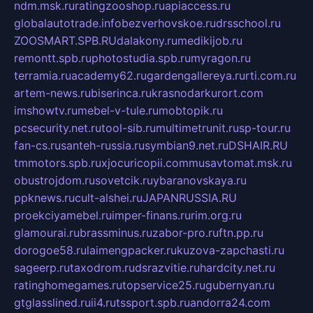
ndm.msk.ru
ratingzooshop.ru
apiaccess.ru
globalautotrade.info
bezverhovskoe.ru
drsschool.ru
ZOOSMART.SPB.RU
dalakony.ru
medikijob.ru
remontt.spb.ru
photostudia.spb.ru
myragon.ru
terramia.ru
academy62.ru
gardengallereya.ru
rti.com.ru
artem-news.ru
biserinca.ru
krasnodarkurort.com
imshowtv.ru
mebel-v-tule.ru
mobtopik.ru
pcsecurity.net.ru
tool-sib.ru
multimetrunit.ru
sp-tour.ru
fan-cs.ru
santeh-russia.ru
symbian9.net.ru
DSHAIR.RU
tmmotors.spb.ru
xjocuricopii.com
musavtomat.msk.ru
obustrojdom.ru
sovetcik.ru
ybaranovskaya.ru
ppknews.ru
cult-alshei.ru
JAPANRUSSIA.RU
proekciyamebel.ru
imper-finans.ru
rim.org.ru
glamourai.ru
brassminus.ru
zabor-pro.ru
ftn.pp.ru
dorogoe58.ru
laimengpacker.ru
kuzova-zapchasti.ru
sageerp.ru
taxodrom.ru
dsrazvitie.ru
hardcity.net.ru
ratinghomegames.ru
topservice25.ru
gubernyan.ru
gtglasslined.ru
ii4.ru
tssport.spb.ru
andorra24.com