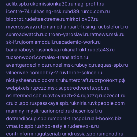
aclib.spb.ru
komissionka30.ru
mag-profit.ru
icentre-74.ru
leasing-nsk.ru
hd39.ru
rcd.com.ru
bioprot.ru
deltaextreme.ru
mirkotlov07.ru
mycrossway.ru
temamedia.ru
art-fusing.ru
cbslefort.ru
sunroadwatch.ru
citroen-yaroslavl.ru
ratnews.msk.ru
sk-if.ru
joomlamoduli.ru
academic-work.ru
bananaboys.ru
sanekua.ru
lianafrukt.ru
beta43.ru
tucsonwoori.com
alex-translation.ru
avantgardeclinics.ru
noel.msk.ru
buylq.ru
aquas-spb.ru
vilnerivne.com
bobry-2.ru
vtoroe-solnce.ru
nickysheen.ru
clockmir.ru
huntercraft.ru
стройокт.рф
webpixels.ru
pczz.msk.su
petrodvorets.spb.ru
nsintermed.spb.ru
avtovirazh-24.ru
jazzq.ru
czecot.ru
cruizi.spb.ru
spasskaya.spb.ru
kniris.ru
vkpeople.com
maminy-mysli.ru
arionorel.ru
khuseniosif.ru
dotmediacup.spb.ru
mebel-tiraspol.ru
all-books.biz
vmauto.spb.ru
shop-astyle.ru
derevo-s.ru
contrinform.ru
gutserial.ru
mdrussia.spb.ru
monod.ru