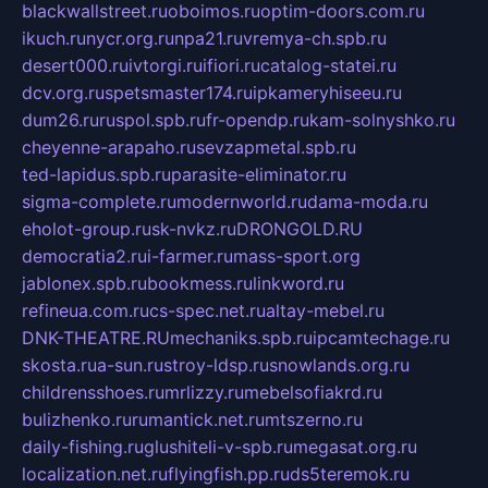
blackwallstreet.ru
oboimos.ru
optim-doors.com.ru
ikuch.ru
nycr.org.ru
npa21.ru
vremya-ch.spb.ru
desert000.ru
ivtorgi.ru
ifiori.ru
catalog-statei.ru
dcv.org.ru
spetsmaster174.ru
ipkameryhiseeu.ru
dum26.ru
ruspol.spb.ru
fr-opendp.ru
kam-solnyshko.ru
cheyenne-arapaho.ru
sevzapmetal.spb.ru
ted-lapidus.spb.ru
parasite-eliminator.ru
sigma-complete.ru
modernworld.ru
dama-moda.ru
eholot-group.ru
sk-nvkz.ru
DRONGOLD.RU
democratia2.ru
i-farmer.ru
mass-sport.org
jablonex.spb.ru
bookmess.ru
linkword.ru
refineua.com.ru
cs-spec.net.ru
altay-mebel.ru
DNK-THEATRE.RU
mechaniks.spb.ru
ipcamtechage.ru
skosta.ru
a-sun.ru
stroy-ldsp.ru
snowlands.org.ru
childrensshoes.ru
mrlizzy.ru
mebelsofiakrd.ru
bulizhenko.ru
rumantick.net.ru
mtszerno.ru
daily-fishing.ru
glushiteli-v-spb.ru
megasat.org.ru
localization.net.ru
flyingfish.pp.ru
ds5teremok.ru