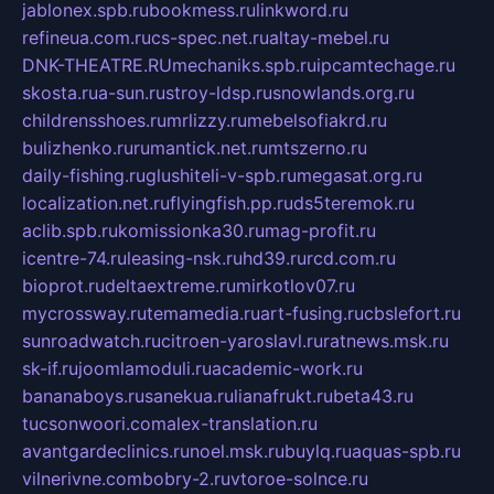
jablonex.spb.ru
bookmess.ru
linkword.ru
refineua.com.ru
cs-spec.net.ru
altay-mebel.ru
DNK-THEATRE.RU
mechaniks.spb.ru
ipcamtechage.ru
skosta.ru
a-sun.ru
stroy-ldsp.ru
snowlands.org.ru
childrensshoes.ru
mrlizzy.ru
mebelsofiakrd.ru
bulizhenko.ru
rumantick.net.ru
mtszerno.ru
daily-fishing.ru
glushiteli-v-spb.ru
megasat.org.ru
localization.net.ru
flyingfish.pp.ru
ds5teremok.ru
aclib.spb.ru
komissionka30.ru
mag-profit.ru
icentre-74.ru
leasing-nsk.ru
hd39.ru
rcd.com.ru
bioprot.ru
deltaextreme.ru
mirkotlov07.ru
mycrossway.ru
temamedia.ru
art-fusing.ru
cbslefort.ru
sunroadwatch.ru
citroen-yaroslavl.ru
ratnews.msk.ru
sk-if.ru
joomlamoduli.ru
academic-work.ru
bananaboys.ru
sanekua.ru
lianafrukt.ru
beta43.ru
tucsonwoori.com
alex-translation.ru
avantgardeclinics.ru
noel.msk.ru
buylq.ru
aquas-spb.ru
vilnerivne.com
bobry-2.ru
vtoroe-solnce.ru