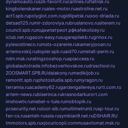
dynamoauto.ru
szk-favorit.ru
carlines.ru
flatnsk.ru
kingbolenskaner.ru
alex-motor.ru
astroline.net.ru
act1.spb.ru
polyglot.com.ru
gidlipetsk.ru
ooo-driada.ru
detsad125.ru
mir-zdoroviya.ru
bruslanovo.ru
siterem.ru
council.spb.ru
лодкипатриот.рф
kafekolizey.ru
iclub.net.ru
gazon-easy.ru
sugarepilekb.ru
grinox.ru
pylesostineco.ru
msts-ozarenie.ru
kameryjooan.ru
artemovskij.ru
dopler.spb.ru
aid70.ru
metall-perm.ru
ndm.msk.ru
ratingzooshop.ru
apiaccess.ru
globalautotrade.info
bezverhovskoe.ru
drsschool.ru
ZOOSMART.SPB.RU
dalakony.ru
medikijob.ru
remontt.spb.ru
photostudia.spb.ru
myragon.ru
terramia.ru
academy62.ru
gardengallereya.ru
rti.com.ru
artem-news.ru
biserinca.ru
krasnodarkurort.com
imshowtv.ru
mebel-v-tule.ru
mobtopik.ru
pcsecurity.net.ru
tool-sib.ru
multimetrunit.ru
sp-tour.ru
fan-cs.ru
santeh-russia.ru
symbian9.net.ru
DSHAIR.RU
tmmotors.spb.ru
xjocuricopii.com
musavtomat.msk.ru