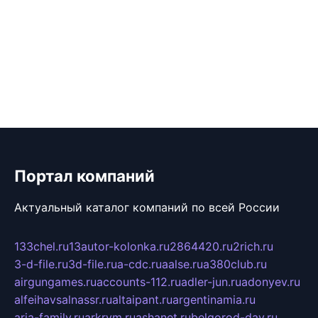
Портал компаний
Актуальный каталог компаний по всей России
133chel.ru
13autor-kolonka.ru
2864420.ru
2rich.ru
3-d-file.ru
3d-file.ru
a-cdc.ru
aalse.ru
a380club.ru
airgungames.ru
accounts-112.ru
adler-jun.ru
adonyev.ru
alfeihavsalnassr.ru
altaipant.ru
argentinamia.ru
aria-family.ru
arkrym.ru
ashanet.ru
belgorod-day.ru