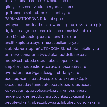
tesiaes.ru
card.com.ru
kazanka.spb.ru
gildiya-kuznecov.ru
kameryboavision.ru
griffoncom.spb.ru
fabrika-emotsiy.ru
PARK-MATROSOVA.RU
agat.spb.ru
avtoyurist-moskva1.ru
hardware.org.ru
схема-авто.рф
dg-lab.ru
angrup.ru
recruiter.spb.ru
music8.spb.ru
krsk124.ru
kubok.spb.ru
romanofforex.ru
analitikaplus.ru
spyonline.ru
zosikamery.ru
sloboda-ural.pp.ru
AUTO-COM.SU
hohota.net
alimy.ru
online-z.com
aromat-vostoka.ru
otdelkaexp.ru
mobilvest.ru
bbd.net.ru
mebelshop.msk.ru
smp-forum.ru
bastion-td.ru
kosmoscreative.ru
avrmotors.ru
art-galadesign.ru
tiffany-c.ru
ecostep-samara.ru
d-p.spb.ru
галактика73.рф
sko.com.ru
davitamebel-spb.ru
fotsis.ru
tesiaes.ru
kokoroyari.spb.ru
blesna-kazan.ru
mossilver.ru
lenderoq.ru
sergeydobrin.ru
tochkazvuka.msk.ru
people-of-art.ru
bezzubova.ru
clubtibet.ru
orior-aks.ru