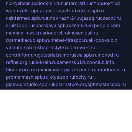
nickysheen.ru
clockmir.ru
huntercraft.ru
стройокт.рф
webpixels.ru
pczz.msk.su
petrodvorets.spb.ru
nsintermed.spb.ru
avtovirazh-24.ru
jazzq.ru
czecot.ru
cruizi.spb.ru
spasskaya.spb.ru
kniris.ru
vkpeople.com
maminy-mysli.ru
arionorel.ru
khuseniosif.ru
dotmediacup.spb.ru
mebel-tiraspol.ru
all-books.biz
vmauto.spb.ru
shop-astyle.ru
derevo-s.ru
contrinform.ru
gutserial.ru
mdrussia.spb.ru
monod.ru
refine.org.ru
uk-krein.ru
kamensk61.ru
zooclub.info
filonov.org.ru
технокамск.рф
ra-spectr.ru
ooodriada.ru
promelmash.spb.ru
ixtys.spb.ru
fccity.ru
glamourstudio.spb.ru
kola-nature.org
spbmaster.spb.ru
musicoutlet.ru
china.msk.ru
bulldog.su
grimm-online.ru
outlander.net.ru
maga.spb.ru
anime-sell.ru
keseloy.ru
газприборсервис.рф
karmin.spb.ru
shekswood.ru
tischlermebel.ru
automall66.ru
mag-vladimir.ru
yardbar.ru
kiwitour.spb.ru
indesign.com.ru
freestylemebel.ru
bany-samara.ru
rsei.ru