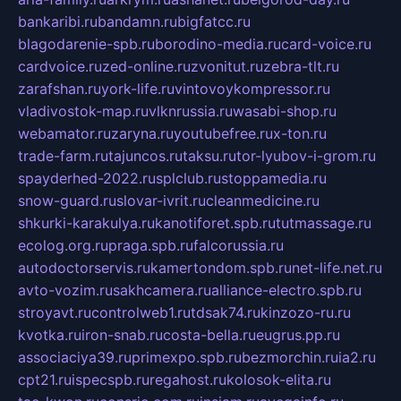
bankaribi.ru
bandamn.ru
bigfatcc.ru
blagodarenie-spb.ru
borodino-media.ru
card-voice.ru
cardvoice.ru
zed-online.ru
zvonitut.ru
zebra-tlt.ru
zarafshan.ru
york-life.ru
vintovoykompressor.ru
vladivostok-map.ru
vlknrussia.ru
wasabi-shop.ru
webamator.ru
zaryna.ru
youtubefree.ru
x-ton.ru
trade-farm.ru
tajuncos.ru
taksu.ru
tor-lyubov-i-grom.ru
spayderhed-2022.ru
splclub.ru
stoppamedia.ru
snow-guard.ru
slovar-ivrit.ru
cleanmedicine.ru
shkurki-karakulya.ru
kanotiforet.spb.ru
tutmassage.ru
ecolog.org.ru
praga.spb.ru
falcorussia.ru
autodoctorservis.ru
kamertondom.spb.ru
net-life.net.ru
avto-vozim.ru
sakhcamera.ru
alliance-electro.spb.ru
stroyavt.ru
controlweb1.ru
tdsak74.ru
kinzozo-ru.ru
kvotka.ru
iron-snab.ru
costa-bella.ru
eugrus.pp.ru
associaciya39.ru
primexpo.spb.ru
bezmorchin.ru
ia2.ru
cpt21.ru
ispecspb.ru
regahost.ru
kolosok-elita.ru