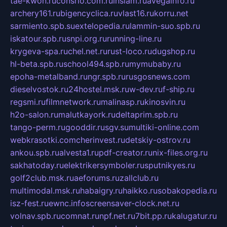
tae-kwon.ru
consrio.com.ru
insiam.ru
avegainfo.ru
archery161.ru
bigencyclica.ru
vlast16.ru
korru.net
sarmiento.spb.su
extelopedia.ru
lammin-suo.spb.ru
iskatour.spb.ru
snpi.org.ru
running-line.ru
krygeva-spa.ru
chel.net.ru
rust-loco.ru
dugshop.ru
hl-beta.spb.ru
school494.spb.ru
mymubaby.ru
epoha-metalband.ru
ngr.spb.ru
rusgosnews.com
dieselvostok.ru
24hostel.msk.ru
w-dev.ru
f-ship.ru
regsmi.ru
filmnetwork.ru
malinasp.ru
kinosvin.ru
h2o-salon.ru
malutkayork.ru
deltaprim.spb.ru
tango-perm.ru
gooddir.ru
sgv.su
multiki-online.com
webkrasotki.com
cherinvest.ru
detskiy-ostrov.ru
ankou.spb.ru
alvesta1.ru
pdf-creator.ru
nix-files.org.ru
sakhatoday.ru
elektrikersymboler.ru
sputnikyes.ru
golf2club.msk.ru
aeforums.ru
zallclub.ru
multimodal.msk.ru
habaigry.ru
haikko.ru
sobakopedia.ru
isz-fest.ru
ewnc.info
screensaver-clock.net.ru
volnav.spb.ru
comnat.ru
npf.net.ru
7bit.pp.ru
kalugatur.ru