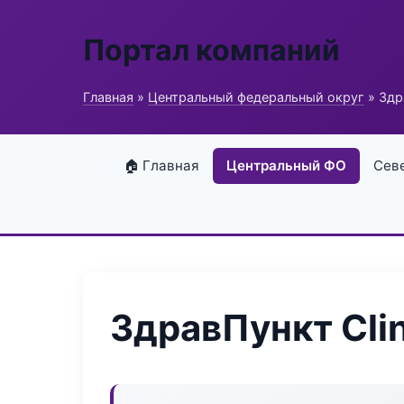
Портал компаний
Главная
»
Центральный федеральный округ
» Здра
🏠 Главная
Центральный ФО
Сев
ЗдравПункт Clin