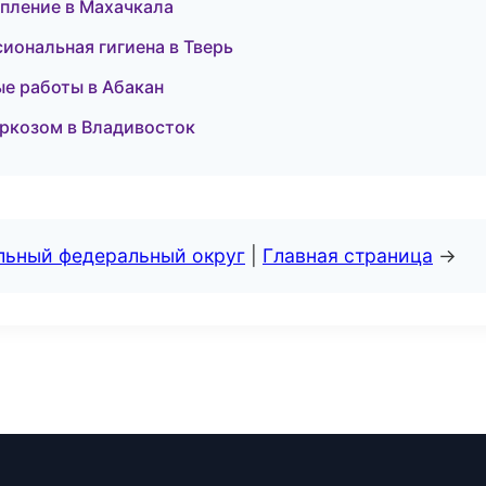
епление в Махачкала
иональная гигиена в Тверь
ые работы в Абакан
аркозом в Владивосток
альный федеральный округ
|
Главная страница
→