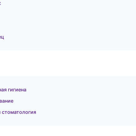
к
ец
ая гигиена
вание
я стоматология