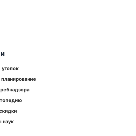
и
ми
 уголок
 планирование
требнадзора
ортопедию
скидки
ы наук