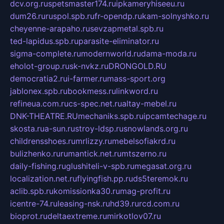
dcv.org.ru
spetsmaster174.ru
ipkameryhiseeu.ru
dum26.ru
ruspol.spb.ru
fr-opendp.ru
kam-solnyshko.ru
cheyenne-arapaho.ru
sevzapmetal.spb.ru
ted-lapidus.spb.ru
parasite-eliminator.ru
sigma-complete.ru
modernworld.ru
dama-moda.ru
eholot-group.ru
sk-nvkz.ru
DRONGOLD.RU
democratia2.ru
i-farmer.ru
mass-sport.org
jablonex.spb.ru
bookmess.ru
linkword.ru
refineua.com.ru
cs-spec.net.ru
altay-mebel.ru
DNK-THEATRE.RU
mechaniks.spb.ru
ipcamtechage.ru
skosta.ru
a-sun.ru
stroy-ldsp.ru
snowlands.org.ru
childrensshoes.ru
mrlizzy.ru
mebelsofiakrd.ru
bulizhenko.ru
rumantick.net.ru
mtszerno.ru
daily-fishing.ru
glushiteli-v-spb.ru
megasat.org.ru
localization.net.ru
flyingfish.pp.ru
ds5teremok.ru
aclib.spb.ru
komissionka30.ru
mag-profit.ru
icentre-74.ru
leasing-nsk.ru
hd39.ru
rcd.com.ru
bioprot.ru
deltaextreme.ru
mirkotlov07.ru