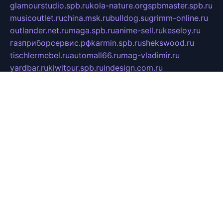
glamourstudio.spb.ru
kola-nature.org
spbmaster.spb.ru
musicoutlet.ru
china.msk.ru
bulldog.su
grimm-online.ru
outlander.net.ru
maga.spb.ru
anime-sell.ru
keseloy.ru
газприборсервис.рф
karmin.spb.ru
shekswood.ru
tischlermebel.ru
automall66.ru
mag-vladimir.ru
yardbar.ru
kiwitour.spb.ru
indesign.com.ru
freestylemebel.ru
bany-samara.ru
rsei.ru
naidisvoyput.ru
mgsn-invest.ru
ipkamerasannce.ru
alicante-house.ru
ibelka74.ru
cozyhouse.info
vlkargalev-studio.ru
700mb.ru
figura-ufa.ru
alina-live.ru
belarusiannews.ru
womenknow.ru
dos-vniimk.ru
sega.net.ru
dv.net.ru
phenomenonsofhistory.com
telesputnik.net.ru
wall.pp.ru
pylesosroidmi.ru
gtc-clan.ru
cligs.ru
bibikazap.ru
popova.org.ru
netwhistler.spb.ru
bellvil.ru
bonzon.ru
iss-vladik.ru
defiparis.net.ru
las-gryzas.ru
amku.ru
electednews.spb.ru
feather.org.ru
spar72.ru
tankiigri.ru
dominus.com.ru
ibtree.ru
sanykool.pp.ru
unixlib.org.ru