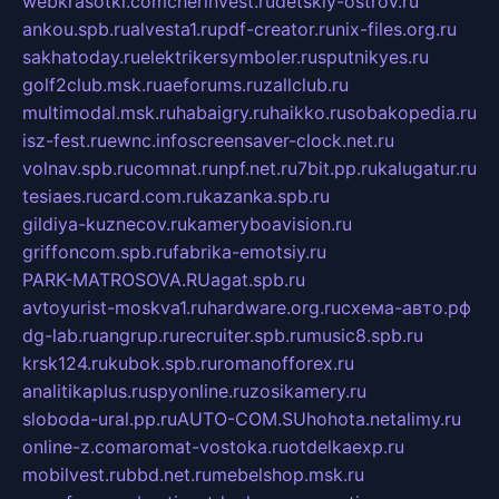
webkrasotki.com
cherinvest.ru
detskiy-ostrov.ru
ankou.spb.ru
alvesta1.ru
pdf-creator.ru
nix-files.org.ru
sakhatoday.ru
elektrikersymboler.ru
sputnikyes.ru
golf2club.msk.ru
aeforums.ru
zallclub.ru
multimodal.msk.ru
habaigry.ru
haikko.ru
sobakopedia.ru
isz-fest.ru
ewnc.info
screensaver-clock.net.ru
volnav.spb.ru
comnat.ru
npf.net.ru
7bit.pp.ru
kalugatur.ru
tesiaes.ru
card.com.ru
kazanka.spb.ru
gildiya-kuznecov.ru
kameryboavision.ru
griffoncom.spb.ru
fabrika-emotsiy.ru
PARK-MATROSOVA.RU
agat.spb.ru
avtoyurist-moskva1.ru
hardware.org.ru
схема-авто.рф
dg-lab.ru
angrup.ru
recruiter.spb.ru
music8.spb.ru
krsk124.ru
kubok.spb.ru
romanofforex.ru
analitikaplus.ru
spyonline.ru
zosikamery.ru
sloboda-ural.pp.ru
AUTO-COM.SU
hohota.net
alimy.ru
online-z.com
aromat-vostoka.ru
otdelkaexp.ru
mobilvest.ru
bbd.net.ru
mebelshop.msk.ru