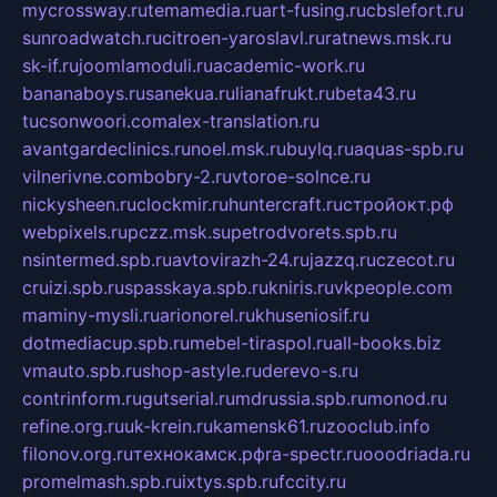
mycrossway.ru
temamedia.ru
art-fusing.ru
cbslefort.ru
sunroadwatch.ru
citroen-yaroslavl.ru
ratnews.msk.ru
sk-if.ru
joomlamoduli.ru
academic-work.ru
bananaboys.ru
sanekua.ru
lianafrukt.ru
beta43.ru
tucsonwoori.com
alex-translation.ru
avantgardeclinics.ru
noel.msk.ru
buylq.ru
aquas-spb.ru
vilnerivne.com
bobry-2.ru
vtoroe-solnce.ru
nickysheen.ru
clockmir.ru
huntercraft.ru
стройокт.рф
webpixels.ru
pczz.msk.su
petrodvorets.spb.ru
nsintermed.spb.ru
avtovirazh-24.ru
jazzq.ru
czecot.ru
cruizi.spb.ru
spasskaya.spb.ru
kniris.ru
vkpeople.com
maminy-mysli.ru
arionorel.ru
khuseniosif.ru
dotmediacup.spb.ru
mebel-tiraspol.ru
all-books.biz
vmauto.spb.ru
shop-astyle.ru
derevo-s.ru
contrinform.ru
gutserial.ru
mdrussia.spb.ru
monod.ru
refine.org.ru
uk-krein.ru
kamensk61.ru
zooclub.info
filonov.org.ru
технокамск.рф
ra-spectr.ru
ooodriada.ru
promelmash.spb.ru
ixtys.spb.ru
fccity.ru