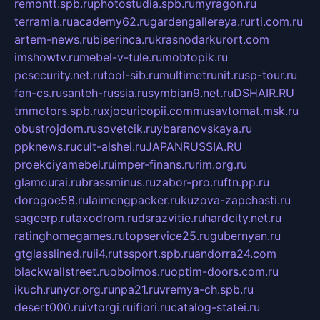
remontt.spb.ru
photostudia.spb.ru
myragon.ru
terramia.ru
academy62.ru
gardengallereya.ru
rti.com.ru
artem-news.ru
biserinca.ru
krasnodarkurort.com
imshowtv.ru
mebel-v-tule.ru
mobtopik.ru
pcsecurity.net.ru
tool-sib.ru
multimetrunit.ru
sp-tour.ru
fan-cs.ru
santeh-russia.ru
symbian9.net.ru
DSHAIR.RU
tmmotors.spb.ru
xjocuricopii.com
musavtomat.msk.ru
obustrojdom.ru
sovetcik.ru
ybaranovskaya.ru
ppknews.ru
cult-alshei.ru
JAPANRUSSIA.RU
proekciyamebel.ru
imper-finans.ru
rim.org.ru
glamourai.ru
brassminus.ru
zabor-pro.ru
ftn.pp.ru
dorogoe58.ru
laimengpacker.ru
kuzova-zapchasti.ru
sageerp.ru
taxodrom.ru
dsrazvitie.ru
hardcity.net.ru
ratinghomegames.ru
topservice25.ru
gubernyan.ru
gtglasslined.ru
ii4.ru
tssport.spb.ru
andorra24.com
blackwallstreet.ru
oboimos.ru
optim-doors.com.ru
ikuch.ru
nycr.org.ru
npa21.ru
vremya-ch.spb.ru
desert000.ru
ivtorgi.ru
ifiori.ru
catalog-statei.ru