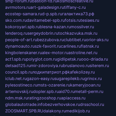
smp-forum.ru
bastion-td.ru
kosmoscreative.ru
avrmotors.ru
art-galadesign.ru
tiffany-c.ru
ecostep-samara.ru
d-p.spb.ru
галактика73.рф
sko.com.ru
davitamebel-spb.ru
fotsis.ru
tesiaes.ru
kokoroyari.spb.ru
blesna-kazan.ru
mossilver.ru
lenderoq.ru
sergeydobrin.ru
tochkazvuka.msk.ru
people-of-art.ru
bezzubova.ru
clubtibet.ru
orior-aks.ru
dynamoauto.ru
szk-favorit.ru
carlines.ru
flatnsk.ru
kingbolenskaner.ru
alex-motor.ru
astroline.net.ru
act1.spb.ru
polyglot.com.ru
gidlipetsk.ru
ooo-driada.ru
detsad125.ru
mir-zdoroviya.ru
bruslanovo.ru
siterem.ru
council.spb.ru
лодкипатриот.рф
kafekolizey.ru
iclub.net.ru
gazon-easy.ru
sugarepilekb.ru
grinox.ru
pylesostineco.ru
msts-ozarenie.ru
kameryjooan.ru
artemovskij.ru
dopler.spb.ru
aid70.ru
metall-perm.ru
ndm.msk.ru
ratingzooshop.ru
apiaccess.ru
globalautotrade.info
bezverhovskoe.ru
drsschool.ru
ZOOSMART.SPB.RU
dalakony.ru
medikijob.ru