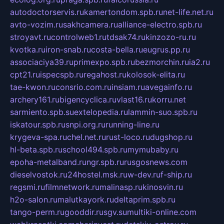
autodoctorservis.ru
kamertondom.spb.ru
net-life.net.ru
avto-vozim.ru
sakhcamera.ru
alliance-electro.spb.ru
stroyavt.ru
controlweb1.ru
tdsak74.ru
kinzozo-ru.ru
kvotka.ru
iron-snab.ru
costa-bella.ru
eugrus.pp.ru
associaciya39.ru
primexpo.spb.ru
bezmorchin.ru
ia2.ru
cpt21.ru
ispecspb.ru
regahost.ru
kolosok-elita.ru
tae-kwon.ru
consrio.com.ru
insiam.ru
avegainfo.ru
archery161.ru
bigencyclica.ru
vlast16.ru
korru.net
sarmiento.spb.su
extelopedia.ru
lammin-suo.spb.ru
iskatour.spb.ru
snpi.org.ru
running-line.ru
krygeva-spa.ru
chel.net.ru
rust-loco.ru
dugshop.ru
hl-beta.spb.ru
school494.spb.ru
mymubaby.ru
epoha-metalband.ru
ngr.spb.ru
rusgosnews.com
dieselvostok.ru
24hostel.msk.ru
w-dev.ru
f-ship.ru
regsmi.ru
filmnetwork.ru
malinasp.ru
kinosvin.ru
h2o-salon.ru
malutkayork.ru
deltaprim.spb.ru
tango-perm.ru
gooddir.ru
sgv.su
multiki-online.com