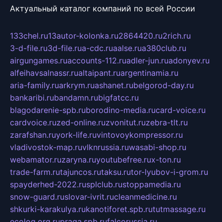
Актуальный каталог компаний по всей России
133chel.ru
13autor-kolonka.ru
2864420.ru
2rich.ru
3-d-file.ru
3d-file.ru
a-cdc.ru
aalse.ru
a380club.ru
airgungames.ru
accounts-112.ru
adler-jun.ru
adonyev.ru
alfeihavsalnassr.ru
altaipant.ru
argentinamia.ru
aria-family.ru
arkrym.ru
ashanet.ru
belgorod-day.ru
bankaribi.ru
bandamn.ru
bigfatcc.ru
blagodarenie-spb.ru
borodino-media.ru
card-voice.ru
cardvoice.ru
zed-online.ru
zvonitut.ru
zebra-tlt.ru
zarafshan.ru
york-life.ru
vintovoykompressor.ru
vladivostok-map.ru
vlknrussia.ru
wasabi-shop.ru
webamator.ru
zaryna.ru
youtubefree.ru
x-ton.ru
trade-farm.ru
tajuncos.ru
taksu.ru
tor-lyubov-i-grom.ru
spayderhed-2022.ru
splclub.ru
stoppamedia.ru
snow-guard.ru
slovar-ivrit.ru
cleanmedicine.ru
shkurki-karakulya.ru
kanotiforet.spb.ru
tutmassage.ru
ecolog.org.ru
praga.spb.ru
falcorussia.ru