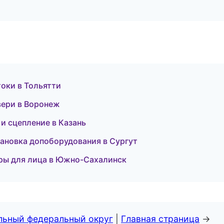
токи в Тольятти
вери в Воронеж
 и сцепление в Казань
тановка допоборудования в Сургут
уры для лица в Южно-Сахалинск
альный федеральный округ
|
Главная страница
→