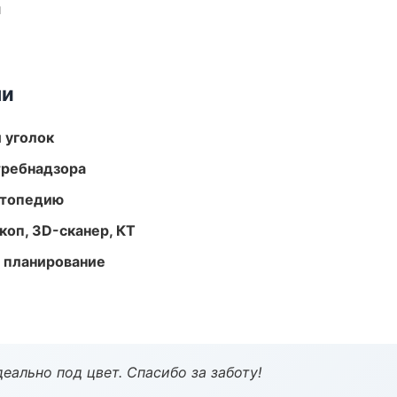
и
ми
 уголок
требнадзора
ортопедию
оп, 3D-сканер, КТ
 планирование
еально под цвет. Спасибо за заботу!