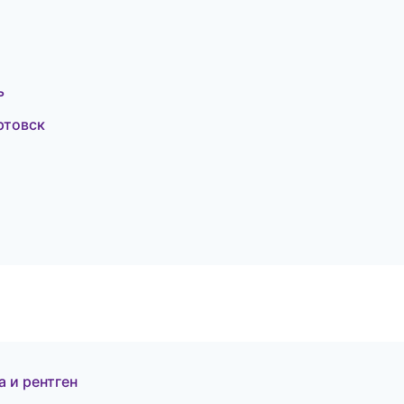
ь
ртовск
 и рентген