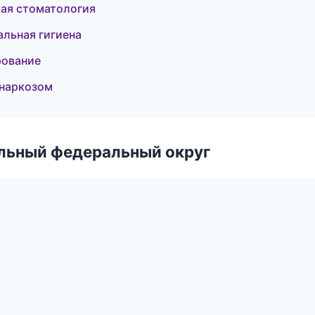
кая стоматология
альная гигиена
рование
 наркозом
альный федеральный округ