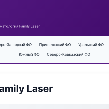
матология Family Laser
еро-Западный ФО
Приволжский ФО
Уральский ФО
Южный ФО
Северо-Кавказский ФО
mily Laser