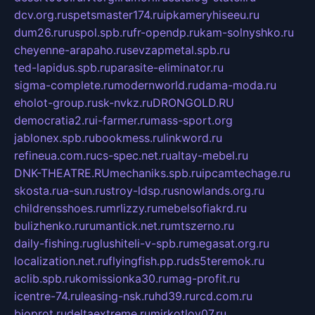
dcv.org.ru
spetsmaster174.ru
ipkameryhiseeu.ru
dum26.ru
ruspol.spb.ru
fr-opendp.ru
kam-solnyshko.ru
cheyenne-arapaho.ru
sevzapmetal.spb.ru
ted-lapidus.spb.ru
parasite-eliminator.ru
sigma-complete.ru
modernworld.ru
dama-moda.ru
eholot-group.ru
sk-nvkz.ru
DRONGOLD.RU
democratia2.ru
i-farmer.ru
mass-sport.org
jablonex.spb.ru
bookmess.ru
linkword.ru
refineua.com.ru
cs-spec.net.ru
altay-mebel.ru
DNK-THEATRE.RU
mechaniks.spb.ru
ipcamtechage.ru
skosta.ru
a-sun.ru
stroy-ldsp.ru
snowlands.org.ru
childrensshoes.ru
mrlizzy.ru
mebelsofiakrd.ru
bulizhenko.ru
rumantick.net.ru
mtszerno.ru
daily-fishing.ru
glushiteli-v-spb.ru
megasat.org.ru
localization.net.ru
flyingfish.pp.ru
ds5teremok.ru
aclib.spb.ru
komissionka30.ru
mag-profit.ru
icentre-74.ru
leasing-nsk.ru
hd39.ru
rcd.com.ru
bioprot.ru
deltaextreme.ru
mirkotlov07.ru