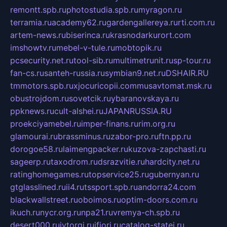
remontt.spb.ru
photostudia.spb.ru
myragon.ru
terramia.ru
academy62.ru
gardengallereya.ru
rti.com.ru
artem-news.ru
biserinca.ru
krasnodarkurort.com
imshowtv.ru
mebel-v-tule.ru
mobtopik.ru
pcsecurity.net.ru
tool-sib.ru
multimetrunit.ru
sp-tour.ru
fan-cs.ru
santeh-russia.ru
symbian9.net.ru
DSHAIR.RU
tmmotors.spb.ru
xjocuricopii.com
musavtomat.msk.ru
obustrojdom.ru
sovetcik.ru
ybaranovskaya.ru
ppknews.ru
cult-alshei.ru
JAPANRUSSIA.RU
proekciyamebel.ru
imper-finans.ru
rim.org.ru
glamourai.ru
brassminus.ru
zabor-pro.ru
ftn.pp.ru
dorogoe58.ru
laimengpacker.ru
kuzova-zapchasti.ru
sageerp.ru
taxodrom.ru
dsrazvitie.ru
hardcity.net.ru
ratinghomegames.ru
topservice25.ru
gubernyan.ru
gtglasslined.ru
ii4.ru
tssport.spb.ru
andorra24.com
blackwallstreet.ru
oboimos.ru
optim-doors.com.ru
ikuch.ru
nycr.org.ru
npa21.ru
vremya-ch.spb.ru
desert000.ru
ivtorgi.ru
ifiori.ru
catalog-statei.ru