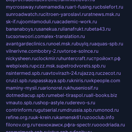
mycrossway.ru
temamedia.ru
art-fusing.ru
cbslefort.ru
sunroadwatch.ru
citroen-yaroslavl.ru
ratnews.msk.ru
sk-if.ru
joomlamoduli.ru
academic-work.ru
bananaboys.ru
sanekua.ru
lianafrukt.ru
beta43.ru
tucsonwoori.com
alex-translation.ru
avantgardeclinics.ru
noel.msk.ru
buylq.ru
aquas-spb.ru
vilnerivne.com
bobry-2.ru
vtoroe-solnce.ru
nickysheen.ru
clockmir.ru
huntercraft.ru
стройокт.рф
webpixels.ru
pczz.msk.su
petrodvorets.spb.ru
nsintermed.spb.ru
avtovirazh-24.ru
jazzq.ru
czecot.ru
cruizi.spb.ru
spasskaya.spb.ru
kniris.ru
vkpeople.com
maminy-mysli.ru
arionorel.ru
khuseniosif.ru
dotmediacup.spb.ru
mebel-tiraspol.ru
all-books.biz
vmauto.spb.ru
shop-astyle.ru
derevo-s.ru
contrinform.ru
gutserial.ru
mdrussia.spb.ru
monod.ru
refine.org.ru
uk-krein.ru
kamensk61.ru
zooclub.info
filonov.org.ru
технокамск.рф
ra-spectr.ru
ooodriada.ru
promelmash.spb.ru
ixtys.spb.ru
fccity.ru