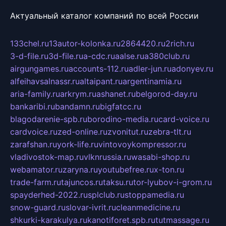
Актуальный каталог компаний по всей России
133chel.ru
13autor-kolonka.ru
2864420.ru
2rich.ru
3-d-file.ru
3d-file.ru
a-cdc.ru
aalse.ru
a380club.ru
airgungames.ru
accounts-112.ru
adler-jun.ru
adonyev.ru
alfeihavsalnassr.ru
altaipant.ru
argentinamia.ru
aria-family.ru
arkrym.ru
ashanet.ru
belgorod-day.ru
bankaribi.ru
bandamn.ru
bigfatcc.ru
blagodarenie-spb.ru
borodino-media.ru
card-voice.ru
cardvoice.ru
zed-online.ru
zvonitut.ru
zebra-tlt.ru
zarafshan.ru
york-life.ru
vintovoykompressor.ru
vladivostok-map.ru
vlknrussia.ru
wasabi-shop.ru
webamator.ru
zaryna.ru
youtubefree.ru
x-ton.ru
trade-farm.ru
tajuncos.ru
taksu.ru
tor-lyubov-i-grom.ru
spayderhed-2022.ru
splclub.ru
stoppamedia.ru
snow-guard.ru
slovar-ivrit.ru
cleanmedicine.ru
shkurki-karakulya.ru
kanotiforet.spb.ru
tutmassage.ru