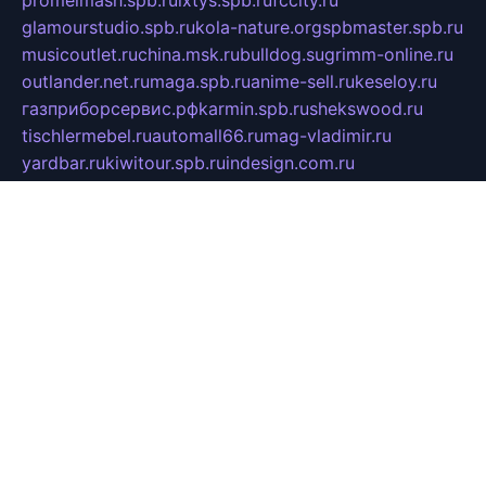
glamourstudio.spb.ru
kola-nature.org
spbmaster.spb.ru
musicoutlet.ru
china.msk.ru
bulldog.su
grimm-online.ru
outlander.net.ru
maga.spb.ru
anime-sell.ru
keseloy.ru
газприборсервис.рф
karmin.spb.ru
shekswood.ru
tischlermebel.ru
automall66.ru
mag-vladimir.ru
yardbar.ru
kiwitour.spb.ru
indesign.com.ru
freestylemebel.ru
bany-samara.ru
rsei.ru
naidisvoyput.ru
mgsn-invest.ru
ipkamerasannce.ru
alicante-house.ru
ibelka74.ru
cozyhouse.info
vlkargalev-studio.ru
700mb.ru
figura-ufa.ru
alina-live.ru
belarusiannews.ru
womenknow.ru
dos-vniimk.ru
sega.net.ru
dv.net.ru
phenomenonsofhistory.com
telesputnik.net.ru
wall.pp.ru
pylesosroidmi.ru
gtc-clan.ru
cligs.ru
bibikazap.ru
popova.org.ru
netwhistler.spb.ru
bellvil.ru
bonzon.ru
iss-vladik.ru
defiparis.net.ru
las-gryzas.ru
amku.ru
electednews.spb.ru
feather.org.ru
spar72.ru
tankiigri.ru