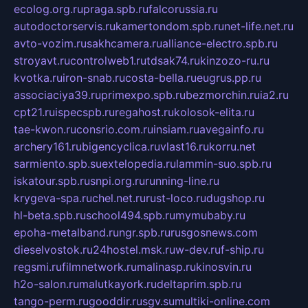
ecolog.org.ru
praga.spb.ru
falcorussia.ru
autodoctorservis.ru
kamertondom.spb.ru
net-life.net.ru
avto-vozim.ru
sakhcamera.ru
alliance-electro.spb.ru
stroyavt.ru
controlweb1.ru
tdsak74.ru
kinzozo-ru.ru
kvotka.ru
iron-snab.ru
costa-bella.ru
eugrus.pp.ru
associaciya39.ru
primexpo.spb.ru
bezmorchin.ru
ia2.ru
cpt21.ru
ispecspb.ru
regahost.ru
kolosok-elita.ru
tae-kwon.ru
consrio.com.ru
insiam.ru
avegainfo.ru
archery161.ru
bigencyclica.ru
vlast16.ru
korru.net
sarmiento.spb.su
extelopedia.ru
lammin-suo.spb.ru
iskatour.spb.ru
snpi.org.ru
running-line.ru
krygeva-spa.ru
chel.net.ru
rust-loco.ru
dugshop.ru
hl-beta.spb.ru
school494.spb.ru
mymubaby.ru
epoha-metalband.ru
ngr.spb.ru
rusgosnews.com
dieselvostok.ru
24hostel.msk.ru
w-dev.ru
f-ship.ru
regsmi.ru
filmnetwork.ru
malinasp.ru
kinosvin.ru
h2o-salon.ru
malutkayork.ru
deltaprim.spb.ru
tango-perm.ru
gooddir.ru
sgv.su
multiki-online.com