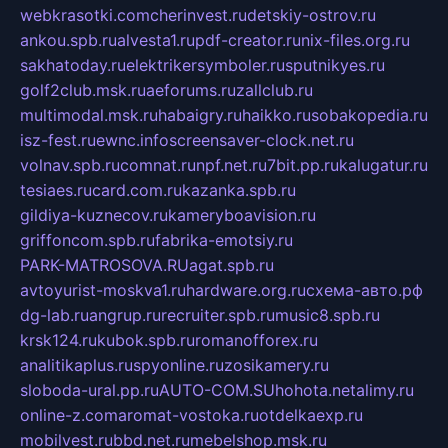
webkrasotki.com
cherinvest.ru
detskiy-ostrov.ru
ankou.spb.ru
alvesta1.ru
pdf-creator.ru
nix-files.org.ru
sakhatoday.ru
elektrikersymboler.ru
sputnikyes.ru
golf2club.msk.ru
aeforums.ru
zallclub.ru
multimodal.msk.ru
habaigry.ru
haikko.ru
sobakopedia.ru
isz-fest.ru
ewnc.info
screensaver-clock.net.ru
volnav.spb.ru
comnat.ru
npf.net.ru
7bit.pp.ru
kalugatur.ru
tesiaes.ru
card.com.ru
kazanka.spb.ru
gildiya-kuznecov.ru
kameryboavision.ru
griffoncom.spb.ru
fabrika-emotsiy.ru
PARK-MATROSOVA.RU
agat.spb.ru
avtoyurist-moskva1.ru
hardware.org.ru
схема-авто.рф
dg-lab.ru
angrup.ru
recruiter.spb.ru
music8.spb.ru
krsk124.ru
kubok.spb.ru
romanofforex.ru
analitikaplus.ru
spyonline.ru
zosikamery.ru
sloboda-ural.pp.ru
AUTO-COM.SU
hohota.net
alimy.ru
online-z.com
aromat-vostoka.ru
otdelkaexp.ru
mobilvest.ru
bbd.net.ru
mebelshop.msk.ru