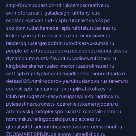
smp-forum.ru
bastion-td.ru
kosmoscreative.ru
avrmotors.ru
art-galadesign.ru
tiffany-c.ru
ecostep-samara.ru
d-p.spb.ru
галактика73.рф
sko.com.ru
davitamebel-spb.ru
fotsis.ru
tesiaes.ru
kokoroyari.spb.ru
blesna-kazan.ru
mossilver.ru
lenderoq.ru
sergeydobrin.ru
tochkazvuka.msk.ru
people-of-art.ru
bezzubova.ru
clubtibet.ru
orior-aks.ru
dynamoauto.ru
szk-favorit.ru
carlines.ru
flatnsk.ru
kingbolenskaner.ru
alex-motor.ru
astroline.net.ru
act1.spb.ru
polyglot.com.ru
gidlipetsk.ru
ooo-driada.ru
detsad125.ru
mir-zdoroviya.ru
bruslanovo.ru
siterem.ru
council.spb.ru
лодкипатриот.рф
kafekolizey.ru
iclub.net.ru
gazon-easy.ru
sugarepilekb.ru
grinox.ru
pylesostineco.ru
msts-ozarenie.ru
kameryjooan.ru
artemovskij.ru
dopler.spb.ru
aid70.ru
metall-perm.ru
ndm.msk.ru
ratingzooshop.ru
apiaccess.ru
globalautotrade.info
bezverhovskoe.ru
drsschool.ru
ZOOSMART.SPB.RU
dalakony.ru
medikijob.ru