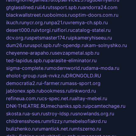
gtglasslined.ru
ii4.ru
tssport.spb.ru
andorra24.com
blackwallstreet.ru
oboimos.ru
optim-doors.com.ru
ikuch.ru
nycr.org.ru
npa21.ru
vremya-ch.spb.ru
desert000.ru
ivtorgi.ru
ifiori.ru
catalog-statei.ru
dcv.org.ru
spetsmaster174.ru
ipkameryhiseeu.ru
dum26.ru
ruspol.spb.ru
fr-opendp.ru
kam-solnyshko.ru
cheyenne-arapaho.ru
sevzapmetal.spb.ru
ted-lapidus.spb.ru
parasite-eliminator.ru
sigma-complete.ru
modernworld.ru
dama-moda.ru
eholot-group.ru
sk-nvkz.ru
DRONGOLD.RU
democratia2.ru
i-farmer.ru
mass-sport.org
jablonex.spb.ru
bookmess.ru
linkword.ru
refineua.com.ru
cs-spec.net.ru
altay-mebel.ru
DNK-THEATRE.RU
mechaniks.spb.ru
ipcamtechage.ru
skosta.ru
a-sun.ru
stroy-ldsp.ru
snowlands.org.ru
childrensshoes.ru
mrlizzy.ru
mebelsofiakrd.ru
bulizhenko.ru
rumantick.net.ru
mtszerno.ru