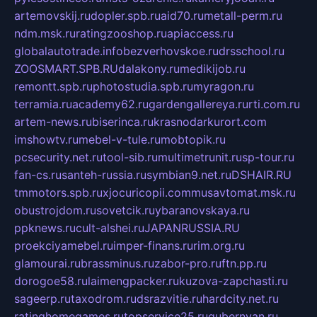
artemovskij.ru
dopler.spb.ru
aid70.ru
metall-perm.ru
ndm.msk.ru
ratingzooshop.ru
apiaccess.ru
globalautotrade.info
bezverhovskoe.ru
drsschool.ru
ZOOSMART.SPB.RU
dalakony.ru
medikijob.ru
remontt.spb.ru
photostudia.spb.ru
myragon.ru
terramia.ru
academy62.ru
gardengallereya.ru
rti.com.ru
artem-news.ru
biserinca.ru
krasnodarkurort.com
imshowtv.ru
mebel-v-tule.ru
mobtopik.ru
pcsecurity.net.ru
tool-sib.ru
multimetrunit.ru
sp-tour.ru
fan-cs.ru
santeh-russia.ru
symbian9.net.ru
DSHAIR.RU
tmmotors.spb.ru
xjocuricopii.com
musavtomat.msk.ru
obustrojdom.ru
sovetcik.ru
ybaranovskaya.ru
ppknews.ru
cult-alshei.ru
JAPANRUSSIA.RU
proekciyamebel.ru
imper-finans.ru
rim.org.ru
glamourai.ru
brassminus.ru
zabor-pro.ru
ftn.pp.ru
dorogoe58.ru
laimengpacker.ru
kuzova-zapchasti.ru
sageerp.ru
taxodrom.ru
dsrazvitie.ru
hardcity.net.ru
ratinghomegames.ru
topservice25.ru
gubernyan.ru