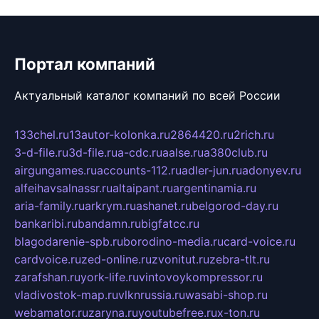
Портал компаний
Актуальный каталог компаний по всей России
133chel.ru
13autor-kolonka.ru
2864420.ru
2rich.ru
3-d-file.ru
3d-file.ru
a-cdc.ru
aalse.ru
a380club.ru
airgungames.ru
accounts-112.ru
adler-jun.ru
adonyev.ru
alfeihavsalnassr.ru
altaipant.ru
argentinamia.ru
aria-family.ru
arkrym.ru
ashanet.ru
belgorod-day.ru
bankaribi.ru
bandamn.ru
bigfatcc.ru
blagodarenie-spb.ru
borodino-media.ru
card-voice.ru
cardvoice.ru
zed-online.ru
zvonitut.ru
zebra-tlt.ru
zarafshan.ru
york-life.ru
vintovoykompressor.ru
vladivostok-map.ru
vlknrussia.ru
wasabi-shop.ru
webamator.ru
zaryna.ru
youtubefree.ru
x-ton.ru