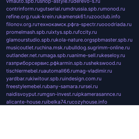
vmauto.spb.ru
shop-astyle.ru
derevo-s.ru
contrinform.ru
gutserial.ru
mdrussia.spb.ru
monod.ru
refine.org.ru
uk-krein.ru
kamensk61.ru
zooclub.info
filonov.org.ru
технокамск.рф
ra-spectr.ru
ooodriada.ru
promelmash.spb.ru
ixtys.spb.ru
fccity.ru
glamourstudio.spb.ru
kola-nature.org
spbmaster.spb.ru
musicoutlet.ru
china.msk.ru
bulldog.su
grimm-online.ru
outlander.net.ru
maga.spb.ru
anime-sell.ru
keseloy.ru
газприборсервис.рф
karmin.spb.ru
shekswood.ru
tischlermebel.ru
automall66.ru
mag-vladimir.ru
yardbar.ru
kiwitour.spb.ru
indesign.com.ru
freestylemebel.ru
bany-samara.ru
rsei.ru
naidisvoyput.ru
mgsn-invest.ru
ipkamerasannce.ru
alicante-house.ru
ibelka74.ru
cozyhouse.info
vlkargalev-studio.ru
700mb.ru
figura-ufa.ru
alina-live.ru
belarusiannews.ru
womenknow.ru
dos-vniimk.ru
sega.net.ru
dv.net.ru
phenomenonsofhistory.com
telesputnik.net.ru
wall.pp.ru
pylesosroidmi.ru