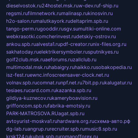
dieselvostok.ru
24hostel.msk.ru
w-dev.ru
f-ship.ru
regsmi.ru
filmnetwork.ru
malinasp.ru
kinosvin.ru
h2o-salon.ru
malutkayork.ru
deltaprim.spb.ru
tango-perm.ru
gooddir.ru
sgv.su
multiki-online.com
webkrasotki.com
cherinvest.ru
detskiy-ostrov.ru
ankou.spb.ru
alvesta1.ru
pdf-creator.ru
nix-files.org.ru
sakhatoday.ru
elektrikersymboler.ru
sputnikyes.ru
golf2club.msk.ru
aeforums.ru
zallclub.ru
multimodal.msk.ru
habaigry.ru
haikko.ru
sobakopedia.ru
isz-fest.ru
ewnc.info
screensaver-clock.net.ru
volnav.spb.ru
comnat.ru
npf.net.ru
7bit.pp.ru
kalugatur.ru
tesiaes.ru
card.com.ru
kazanka.spb.ru
gildiya-kuznecov.ru
kameryboavision.ru
griffoncom.spb.ru
fabrika-emotsiy.ru
PARK-MATROSOVA.RU
agat.spb.ru
avtoyurist-moskva1.ru
hardware.org.ru
схема-авто.рф
dg-lab.ru
angrup.ru
recruiter.spb.ru
music8.spb.ru
krsk124.ru
kubok.spb.ru
romanofforex.ru