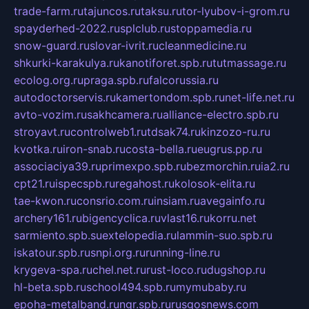
trade-farm.ru
tajuncos.ru
taksu.ru
tor-lyubov-i-grom.ru
spayderhed-2022.ru
splclub.ru
stoppamedia.ru
snow-guard.ru
slovar-ivrit.ru
cleanmedicine.ru
shkurki-karakulya.ru
kanotiforet.spb.ru
tutmassage.ru
ecolog.org.ru
praga.spb.ru
falcorussia.ru
autodoctorservis.ru
kamertondom.spb.ru
net-life.net.ru
avto-vozim.ru
sakhcamera.ru
alliance-electro.spb.ru
stroyavt.ru
controlweb1.ru
tdsak74.ru
kinzozo-ru.ru
kvotka.ru
iron-snab.ru
costa-bella.ru
eugrus.pp.ru
associaciya39.ru
primexpo.spb.ru
bezmorchin.ru
ia2.ru
cpt21.ru
ispecspb.ru
regahost.ru
kolosok-elita.ru
tae-kwon.ru
consrio.com.ru
insiam.ru
avegainfo.ru
archery161.ru
bigencyclica.ru
vlast16.ru
korru.net
sarmiento.spb.su
extelopedia.ru
lammin-suo.spb.ru
iskatour.spb.ru
snpi.org.ru
running-line.ru
krygeva-spa.ru
chel.net.ru
rust-loco.ru
dugshop.ru
hl-beta.spb.ru
school494.spb.ru
mymubaby.ru
epoha-metalband.ru
ngr.spb.ru
rusgosnews.com