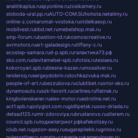
analitikaplus.ru
spyonline.ru
zosikamery.ru
sloboda-ural.pp.ru
AUTO-COM.SU
hohota.net
alimy.ru
online-z.com
aromat-vostoka.ru
otdelkaexp.ru
mobilvest.ru
bbd.net.ru
mebelshop.msk.ru
smp-forum.ru
bastion-td.ru
kosmoscreative.ru
avrmotors.ru
art-galadesign.ru
tiffany-c.ru
ecostep-samara.ru
d-p.spb.ru
галактика73.рф
sko.com.ru
davitamebel-spb.ru
fotsis.ru
tesiaes.ru
kokoroyari.spb.ru
blesna-kazan.ru
mossilver.ru
lenderoq.ru
sergeydobrin.ru
tochkazvuka.msk.ru
people-of-art.ru
bezzubova.ru
clubtibet.ru
orior-aks.ru
dynamoauto.ru
szk-favorit.ru
carlines.ru
flatnsk.ru
kingbolenskaner.ru
alex-motor.ru
astroline.net.ru
act1.spb.ru
polyglot.com.ru
gidlipetsk.ru
ooo-driada.ru
detsad125.ru
mir-zdoroviya.ru
bruslanovo.ru
siterem.ru
council.spb.ru
лодкипатриот.рф
kafekolizey.ru
iclub.net.ru
gazon-easy.ru
sugarepilekb.ru
grinox.ru
pylesostineco.ru
msts-ozarenie.ru
kameryjooan.ru