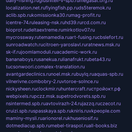
daily-fishing.ru
glushiteli-v-spb.ru
megasat.org.ru
localization.net.ru
flyingfish.pp.ru
ds5teremok.ru
aclib.spb.ru
komissionka30.ru
mag-profit.ru
icentre-74.ru
leasing-nsk.ru
hd39.ru
rcd.com.ru
bioprot.ru
deltaextreme.ru
mirkotlov07.ru
mycrossway.ru
temamedia.ru
art-fusing.ru
cbslefort.ru
sunroadwatch.ru
citroen-yaroslavl.ru
ratnews.msk.ru
sk-if.ru
joomlamoduli.ru
academic-work.ru
bananaboys.ru
sanekua.ru
lianafrukt.ru
beta43.ru
tucsonwoori.com
alex-translation.ru
avantgardeclinics.ru
noel.msk.ru
buylq.ru
aquas-spb.ru
vilnerivne.com
bobry-2.ru
vtoroe-solnce.ru
nickysheen.ru
clockmir.ru
huntercraft.ru
стройокт.рф
webpixels.ru
pczz.msk.su
petrodvorets.spb.ru
nsintermed.spb.ru
avtovirazh-24.ru
jazzq.ru
czecot.ru
cruizi.spb.ru
spasskaya.spb.ru
kniris.ru
vkpeople.com
maminy-mysli.ru
arionorel.ru
khuseniosif.ru
dotmediacup.spb.ru
mebel-tiraspol.ru
all-books.biz