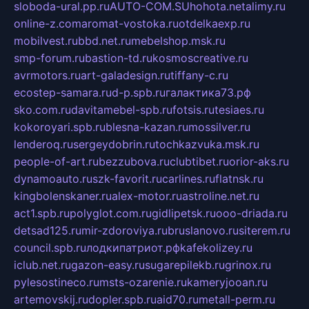
sloboda-ural.pp.ru
AUTO-COM.SU
hohota.net
alimy.ru
online-z.com
aromat-vostoka.ru
otdelkaexp.ru
mobilvest.ru
bbd.net.ru
mebelshop.msk.ru
smp-forum.ru
bastion-td.ru
kosmoscreative.ru
avrmotors.ru
art-galadesign.ru
tiffany-c.ru
ecostep-samara.ru
d-p.spb.ru
галактика73.рф
sko.com.ru
davitamebel-spb.ru
fotsis.ru
tesiaes.ru
kokoroyari.spb.ru
blesna-kazan.ru
mossilver.ru
lenderoq.ru
sergeydobrin.ru
tochkazvuka.msk.ru
people-of-art.ru
bezzubova.ru
clubtibet.ru
orior-aks.ru
dynamoauto.ru
szk-favorit.ru
carlines.ru
flatnsk.ru
kingbolenskaner.ru
alex-motor.ru
astroline.net.ru
act1.spb.ru
polyglot.com.ru
gidlipetsk.ru
ooo-driada.ru
detsad125.ru
mir-zdoroviya.ru
bruslanovo.ru
siterem.ru
council.spb.ru
лодкипатриот.рф
kafekolizey.ru
iclub.net.ru
gazon-easy.ru
sugarepilekb.ru
grinox.ru
pylesostineco.ru
msts-ozarenie.ru
kameryjooan.ru
artemovskij.ru
dopler.spb.ru
aid70.ru
metall-perm.ru