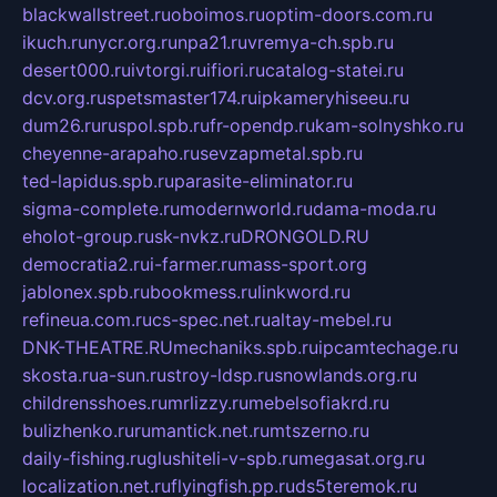
blackwallstreet.ru
oboimos.ru
optim-doors.com.ru
ikuch.ru
nycr.org.ru
npa21.ru
vremya-ch.spb.ru
desert000.ru
ivtorgi.ru
ifiori.ru
catalog-statei.ru
dcv.org.ru
spetsmaster174.ru
ipkameryhiseeu.ru
dum26.ru
ruspol.spb.ru
fr-opendp.ru
kam-solnyshko.ru
cheyenne-arapaho.ru
sevzapmetal.spb.ru
ted-lapidus.spb.ru
parasite-eliminator.ru
sigma-complete.ru
modernworld.ru
dama-moda.ru
eholot-group.ru
sk-nvkz.ru
DRONGOLD.RU
democratia2.ru
i-farmer.ru
mass-sport.org
jablonex.spb.ru
bookmess.ru
linkword.ru
refineua.com.ru
cs-spec.net.ru
altay-mebel.ru
DNK-THEATRE.RU
mechaniks.spb.ru
ipcamtechage.ru
skosta.ru
a-sun.ru
stroy-ldsp.ru
snowlands.org.ru
childrensshoes.ru
mrlizzy.ru
mebelsofiakrd.ru
bulizhenko.ru
rumantick.net.ru
mtszerno.ru
daily-fishing.ru
glushiteli-v-spb.ru
megasat.org.ru
localization.net.ru
flyingfish.pp.ru
ds5teremok.ru