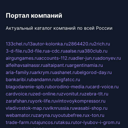
Портал компаний
Актуальный каталог компаний по всей России
133chel.ru
13autor-kolonka.ru
2864420.ru
2rich.ru
3-d-file.ru
3d-file.ru
a-cdc.ru
aalse.ru
a380club.ru
airgungames.ru
accounts-112.ru
adler-jun.ru
adonyev.ru
alfeihavsalnassr.ru
altaipant.ru
argentinamia.ru
aria-family.ru
arkrym.ru
ashanet.ru
belgorod-day.ru
bankaribi.ru
bandamn.ru
bigfatcc.ru
blagodarenie-spb.ru
borodino-media.ru
card-voice.ru
cardvoice.ru
zed-online.ru
zvonitut.ru
zebra-tlt.ru
zarafshan.ru
york-life.ru
vintovoykompressor.ru
vladivostok-map.ru
vlknrussia.ru
wasabi-shop.ru
webamator.ru
zaryna.ru
youtubefree.ru
x-ton.ru
trade-farm.ru
tajuncos.ru
taksu.ru
tor-lyubov-i-grom.ru