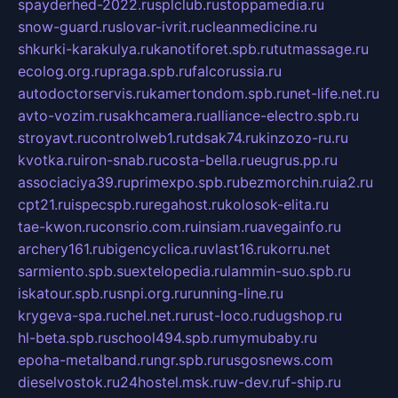
spayderhed-2022.ru
splclub.ru
stoppamedia.ru
snow-guard.ru
slovar-ivrit.ru
cleanmedicine.ru
shkurki-karakulya.ru
kanotiforet.spb.ru
tutmassage.ru
ecolog.org.ru
praga.spb.ru
falcorussia.ru
autodoctorservis.ru
kamertondom.spb.ru
net-life.net.ru
avto-vozim.ru
sakhcamera.ru
alliance-electro.spb.ru
stroyavt.ru
controlweb1.ru
tdsak74.ru
kinzozo-ru.ru
kvotka.ru
iron-snab.ru
costa-bella.ru
eugrus.pp.ru
associaciya39.ru
primexpo.spb.ru
bezmorchin.ru
ia2.ru
cpt21.ru
ispecspb.ru
regahost.ru
kolosok-elita.ru
tae-kwon.ru
consrio.com.ru
insiam.ru
avegainfo.ru
archery161.ru
bigencyclica.ru
vlast16.ru
korru.net
sarmiento.spb.su
extelopedia.ru
lammin-suo.spb.ru
iskatour.spb.ru
snpi.org.ru
running-line.ru
krygeva-spa.ru
chel.net.ru
rust-loco.ru
dugshop.ru
hl-beta.spb.ru
school494.spb.ru
mymubaby.ru
epoha-metalband.ru
ngr.spb.ru
rusgosnews.com
dieselvostok.ru
24hostel.msk.ru
w-dev.ru
f-ship.ru