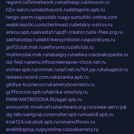
regsmi.ru
filmnetwork.ru
malinasp.ru
kinosvin.ru
h2o-salon.ru
malutkayork.ru
deltaprim.spb.ru
tango-perm.ru
gooddir.ru
sgv.su
multiki-online.com
webkrasotki.com
cherinvest.ru
detskiy-ostrov.ru
ankou.spb.ru
alvesta1.ru
pdf-creator.ru
nix-files.org.ru
sakhatoday.ru
elektrikersymboler.ru
sputnikyes.ru
golf2club.msk.ru
aeforums.ru
zallclub.ru
multimodal.msk.ru
habaigry.ru
haikko.ru
sobakopedia.ru
isz-fest.ru
ewnc.info
screensaver-clock.net.ru
volnav.spb.ru
comnat.ru
npf.net.ru
7bit.pp.ru
kalugatur.ru
tesiaes.ru
card.com.ru
kazanka.spb.ru
gildiya-kuznecov.ru
kameryboavision.ru
griffoncom.spb.ru
fabrika-emotsiy.ru
PARK-MATROSOVA.RU
agat.spb.ru
avtoyurist-moskva1.ru
hardware.org.ru
схема-авто.рф
dg-lab.ru
angrup.ru
recruiter.spb.ru
music8.spb.ru
krsk124.ru
kubok.spb.ru
romanofforex.ru
analitikaplus.ru
spyonline.ru
zosikamery.ru