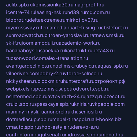
aclib.spb.ru
komissionka30.ru
mag-profit.ru
icentre-74.ru
leasing-nsk.ru
hd39.ru
rcd.com.ru
bioprot.ru
deltaextreme.ru
mirkotlov07.ru
mycrossway.ru
temamedia.ru
art-fusing.ru
cbslefort.ru
sunroadwatch.ru
citroen-yaroslavl.ru
ratnews.msk.ru
sk-if.ru
joomlamoduli.ru
academic-work.ru
bananaboys.ru
sanekua.ru
lianafrukt.ru
beta43.ru
tucsonwoori.com
alex-translation.ru
avantgardeclinics.ru
noel.msk.ru
buylq.ru
aquas-spb.ru
vilnerivne.com
bobry-2.ru
vtoroe-solnce.ru
nickysheen.ru
clockmir.ru
huntercraft.ru
стройокт.рф
webpixels.ru
pczz.msk.su
petrodvorets.spb.ru
nsintermed.spb.ru
avtovirazh-24.ru
jazzq.ru
czecot.ru
cruizi.spb.ru
spasskaya.spb.ru
kniris.ru
vkpeople.com
maminy-mysli.ru
arionorel.ru
khuseniosif.ru
dotmediacup.spb.ru
mebel-tiraspol.ru
all-books.biz
vmauto.spb.ru
shop-astyle.ru
derevo-s.ru
contrinform.ru
gutserial.ru
mdrussia.spb.ru
monod.ru