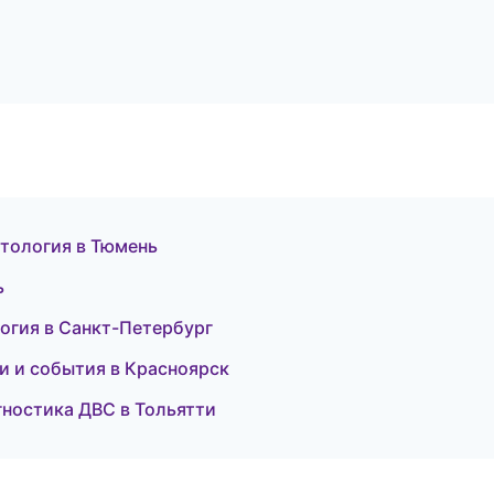
атология в Тюмень
ь
логия в Санкт-Петербург
ти и события в Красноярск
агностика ДВС в Тольятти