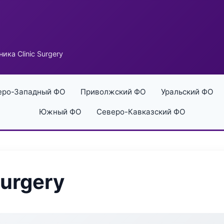
ика Clinic Surgery
еро-Западный ФО
Приволжский ФО
Уральский ФО
Южный ФО
Северо-Кавказский ФО
Surgery