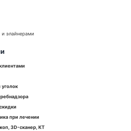
 и элайнерами
ми
 клиентами
 уголок
требнадзора
скидки
тика при лечении
оп, 3D-сканер, КТ