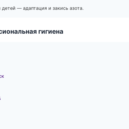
я детей — адаптация и закись азота.
иональная гигиена
ск
д