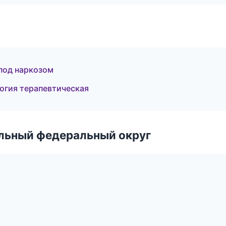
под наркозом
огия терапевтическая
альный федеральный округ