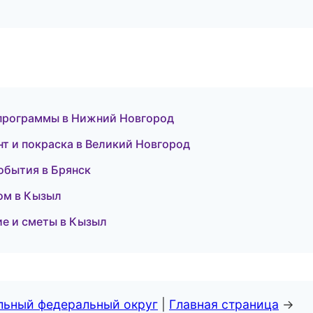
е программы в Нижний Новгород
нт и покраска в Великий Новгород
события в Брянск
зом в Кызыл
е и сметы в Кызыл
альный федеральный округ
|
Главная страница
→