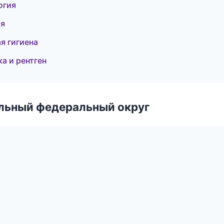
огия
ия
я гигиена
а и рентген
альный федеральный округ