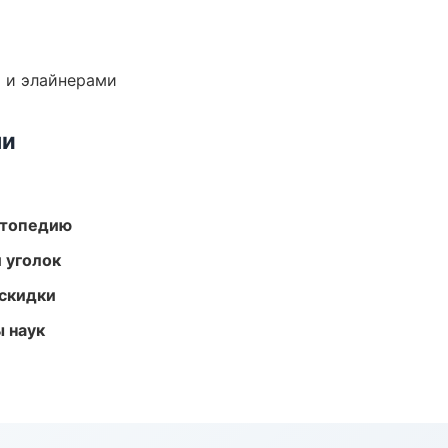
 и элайнерами
ми
ортопедию
 уголок
скидки
ы наук