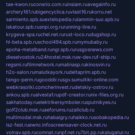
tae-kwon.ru
consrio.com.ru
insiam.ru
avegainfo.ru
archery161.ru
bigencyclica.ru
vlast16.ru
korru.net
sarmiento.spb.su
extelopedia.ru
lammin-suo.spb.ru
iskatour.spb.ru
snpi.org.ru
running-line.ru
krygeva-spa.ru
chel.net.ru
rust-loco.ru
dugshop.ru
hl-beta.spb.ru
school494.spb.ru
mymubaby.ru
epoha-metalband.ru
ngr.spb.ru
rusgosnews.com
dieselvostok.ru
24hostel.msk.ru
w-dev.ru
f-ship.ru
regsmi.ru
filmnetwork.ru
malinasp.ru
kinosvin.ru
h2o-salon.ru
malutkayork.ru
deltaprim.spb.ru
tango-perm.ru
gooddir.ru
sgv.su
multiki-online.com
webkrasotki.com
cherinvest.ru
detskiy-ostrov.ru
ankou.spb.ru
alvesta1.ru
pdf-creator.ru
nix-files.org.ru
sakhatoday.ru
elektrikersymboler.ru
sputnikyes.ru
golf2club.msk.ru
aeforums.ru
zallclub.ru
multimodal.msk.ru
habaigry.ru
haikko.ru
sobakopedia.ru
isz-fest.ru
ewnc.info
screensaver-clock.net.ru
volnav.spb.ru
comnat.ru
npf.net.ru
7bit.pp.ru
kalugatur.ru