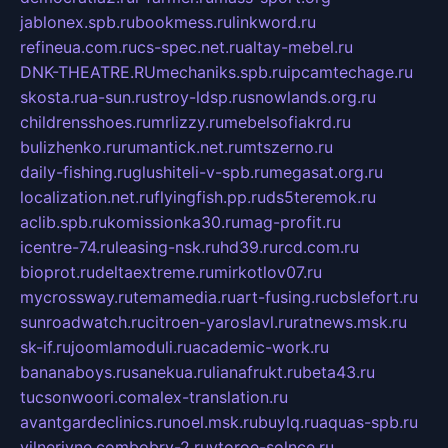
jablonex.spb.ru
bookmess.ru
linkword.ru
refineua.com.ru
cs-spec.net.ru
altay-mebel.ru
DNK-THEATRE.RU
mechaniks.spb.ru
ipcamtechage.ru
skosta.ru
a-sun.ru
stroy-ldsp.ru
snowlands.org.ru
childrensshoes.ru
mrlizzy.ru
mebelsofiakrd.ru
bulizhenko.ru
rumantick.net.ru
mtszerno.ru
daily-fishing.ru
glushiteli-v-spb.ru
megasat.org.ru
localization.net.ru
flyingfish.pp.ru
ds5teremok.ru
aclib.spb.ru
komissionka30.ru
mag-profit.ru
icentre-74.ru
leasing-nsk.ru
hd39.ru
rcd.com.ru
bioprot.ru
deltaextreme.ru
mirkotlov07.ru
mycrossway.ru
temamedia.ru
art-fusing.ru
cbslefort.ru
sunroadwatch.ru
citroen-yaroslavl.ru
ratnews.msk.ru
sk-if.ru
joomlamoduli.ru
academic-work.ru
bananaboys.ru
sanekua.ru
lianafrukt.ru
beta43.ru
tucsonwoori.com
alex-translation.ru
avantgardeclinics.ru
noel.msk.ru
buylq.ru
aquas-spb.ru
vilnerivne.com
bobry-2.ru
vtoroe-solnce.ru