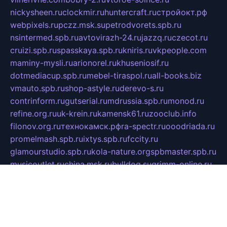
nickysheen.ru
clockmir.ru
huntercraft.ru
стройокт.рф
webpixels.ru
pczz.msk.su
petrodvorets.spb.ru
nsintermed.spb.ru
avtovirazh-24.ru
jazzq.ru
czecot.ru
cruizi.spb.ru
spasskaya.spb.ru
kniris.ru
vkpeople.com
maminy-mysli.ru
arionorel.ru
khuseniosif.ru
dotmediacup.spb.ru
mebel-tiraspol.ru
all-books.biz
vmauto.spb.ru
shop-astyle.ru
derevo-s.ru
contrinform.ru
gutserial.ru
mdrussia.spb.ru
monod.ru
refine.org.ru
uk-krein.ru
kamensk61.ru
zooclub.info
filonov.org.ru
технокамск.рф
ra-spectr.ru
ooodriada.ru
promelmash.spb.ru
ixtys.spb.ru
fccity.ru
glamourstudio.spb.ru
kola-nature.org
spbmaster.spb.ru
musicoutlet.ru
china.msk.ru
bulldog.su
grimm-online.ru
outlander.net.ru
maga.spb.ru
anime-sell.ru
keseloy.ru
газприборсервис.рф
karmin.spb.ru
shekswood.ru
tischlermebel.ru
automall66.ru
mag-vladimir.ru
yardbar.ru
kiwitour.spb.ru
indesign.com.ru