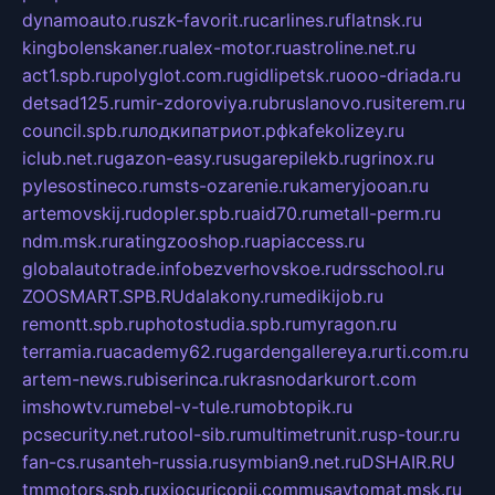
dynamoauto.ru
szk-favorit.ru
carlines.ru
flatnsk.ru
kingbolenskaner.ru
alex-motor.ru
astroline.net.ru
act1.spb.ru
polyglot.com.ru
gidlipetsk.ru
ooo-driada.ru
detsad125.ru
mir-zdoroviya.ru
bruslanovo.ru
siterem.ru
council.spb.ru
лодкипатриот.рф
kafekolizey.ru
iclub.net.ru
gazon-easy.ru
sugarepilekb.ru
grinox.ru
pylesostineco.ru
msts-ozarenie.ru
kameryjooan.ru
artemovskij.ru
dopler.spb.ru
aid70.ru
metall-perm.ru
ndm.msk.ru
ratingzooshop.ru
apiaccess.ru
globalautotrade.info
bezverhovskoe.ru
drsschool.ru
ZOOSMART.SPB.RU
dalakony.ru
medikijob.ru
remontt.spb.ru
photostudia.spb.ru
myragon.ru
terramia.ru
academy62.ru
gardengallereya.ru
rti.com.ru
artem-news.ru
biserinca.ru
krasnodarkurort.com
imshowtv.ru
mebel-v-tule.ru
mobtopik.ru
pcsecurity.net.ru
tool-sib.ru
multimetrunit.ru
sp-tour.ru
fan-cs.ru
santeh-russia.ru
symbian9.net.ru
DSHAIR.RU
tmmotors.spb.ru
xjocuricopii.com
musavtomat.msk.ru