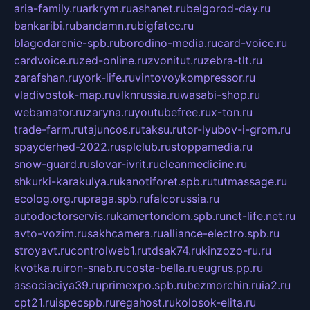
aria-family.ru
arkrym.ru
ashanet.ru
belgorod-day.ru
bankaribi.ru
bandamn.ru
bigfatcc.ru
blagodarenie-spb.ru
borodino-media.ru
card-voice.ru
cardvoice.ru
zed-online.ru
zvonitut.ru
zebra-tlt.ru
zarafshan.ru
york-life.ru
vintovoykompressor.ru
vladivostok-map.ru
vlknrussia.ru
wasabi-shop.ru
webamator.ru
zaryna.ru
youtubefree.ru
x-ton.ru
trade-farm.ru
tajuncos.ru
taksu.ru
tor-lyubov-i-grom.ru
spayderhed-2022.ru
splclub.ru
stoppamedia.ru
snow-guard.ru
slovar-ivrit.ru
cleanmedicine.ru
shkurki-karakulya.ru
kanotiforet.spb.ru
tutmassage.ru
ecolog.org.ru
praga.spb.ru
falcorussia.ru
autodoctorservis.ru
kamertondom.spb.ru
net-life.net.ru
avto-vozim.ru
sakhcamera.ru
alliance-electro.spb.ru
stroyavt.ru
controlweb1.ru
tdsak74.ru
kinzozo-ru.ru
kvotka.ru
iron-snab.ru
costa-bella.ru
eugrus.pp.ru
associaciya39.ru
primexpo.spb.ru
bezmorchin.ru
ia2.ru
cpt21.ru
ispecspb.ru
regahost.ru
kolosok-elita.ru