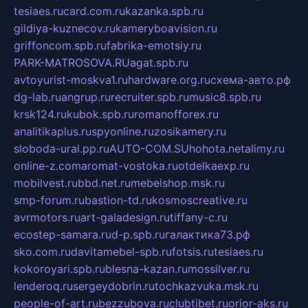
tesiaes.ru
card.com.ru
kazanka.spb.ru
gildiya-kuznecov.ru
kameryboavision.ru
griffoncom.spb.ru
fabrika-emotsiy.ru
PARK-MATROSOVA.RU
agat.spb.ru
avtoyurist-moskva1.ru
hardware.org.ru
схема-авто.рф
dg-lab.ru
angrup.ru
recruiter.spb.ru
music8.spb.ru
krsk124.ru
kubok.spb.ru
romanofforex.ru
analitikaplus.ru
spyonline.ru
zosikamery.ru
sloboda-ural.pp.ru
AUTO-COM.SU
hohota.net
alimy.ru
online-z.com
aromat-vostoka.ru
otdelkaexp.ru
mobilvest.ru
bbd.net.ru
mebelshop.msk.ru
smp-forum.ru
bastion-td.ru
kosmoscreative.ru
avrmotors.ru
art-galadesign.ru
tiffany-c.ru
ecostep-samara.ru
d-p.spb.ru
галактика73.рф
sko.com.ru
davitamebel-spb.ru
fotsis.ru
tesiaes.ru
kokoroyari.spb.ru
blesna-kazan.ru
mossilver.ru
lenderoq.ru
sergeydobrin.ru
tochkazvuka.msk.ru
people-of-art.ru
bezzubova.ru
clubtibet.ru
orior-aks.ru