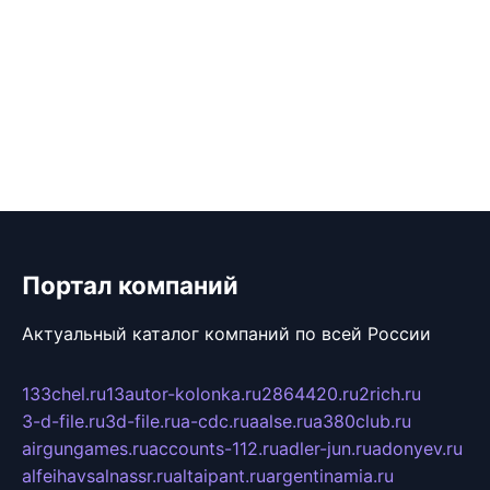
Портал компаний
Актуальный каталог компаний по всей России
133chel.ru
13autor-kolonka.ru
2864420.ru
2rich.ru
3-d-file.ru
3d-file.ru
a-cdc.ru
aalse.ru
a380club.ru
airgungames.ru
accounts-112.ru
adler-jun.ru
adonyev.ru
alfeihavsalnassr.ru
altaipant.ru
argentinamia.ru