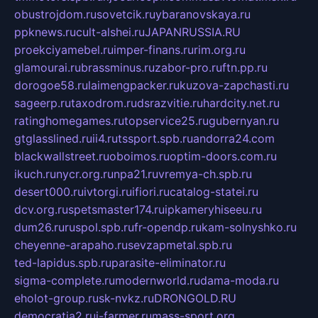
obustrojdom.ru
sovetcik.ru
ybaranovskaya.ru
ppknews.ru
cult-alshei.ru
JAPANRUSSIA.RU
proekciyamebel.ru
imper-finans.ru
rim.org.ru
glamourai.ru
brassminus.ru
zabor-pro.ru
ftn.pp.ru
dorogoe58.ru
laimengpacker.ru
kuzova-zapchasti.ru
sageerp.ru
taxodrom.ru
dsrazvitie.ru
hardcity.net.ru
ratinghomegames.ru
topservice25.ru
gubernyan.ru
gtglasslined.ru
ii4.ru
tssport.spb.ru
andorra24.com
blackwallstreet.ru
oboimos.ru
optim-doors.com.ru
ikuch.ru
nycr.org.ru
npa21.ru
vremya-ch.spb.ru
desert000.ru
ivtorgi.ru
ifiori.ru
catalog-statei.ru
dcv.org.ru
spetsmaster174.ru
ipkameryhiseeu.ru
dum26.ru
ruspol.spb.ru
fr-opendp.ru
kam-solnyshko.ru
cheyenne-arapaho.ru
sevzapmetal.spb.ru
ted-lapidus.spb.ru
parasite-eliminator.ru
sigma-complete.ru
modernworld.ru
dama-moda.ru
eholot-group.ru
sk-nvkz.ru
DRONGOLD.RU
democratia2.ru
i-farmer.ru
mass-sport.org